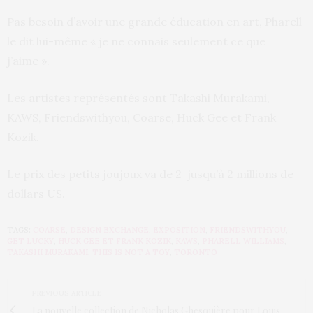
Pas besoin d’avoir une grande éducation en art, Pharell
le dit lui-même « je ne connais seulement ce que
j’aime ».
Les artistes représentés sont Takashi Murakami,
KAWS, Friendswithyou, Coarse, Huck Gee et Frank
Kozik.
Le prix des petits joujoux va de 2 jusqu’à 2 millions de
dollars US.
TAGS:
COARSE
,
DESIGN EXCHANGE
,
EXPOSITION
,
FRIENDSWITHYOU
,
GET LUCKY
,
HUCK GEE ET FRANK KOZIK
,
KAWS
,
PHARELL WILLIAMS
,
TAKASHI MURAKAMI
,
THIS IS NOT A TOY
,
TORONTO
PREVIOUS ARTICLE
La nouvelle collection de Nicholas Ghesquière pour Louis