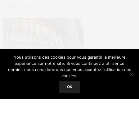
by
PAULA ANDRADE
Nous utilisons des cookies pour vous garantir la meilleure
expérience sur notre site. Si vous continuez à utiliser ce
dernier, nous considérerons que vous acceptez l'utilisation des
cookies.
Our site uses cookies. Learn more about our use of cookies:
Cookie
Policy
OK
Certes, c’est confirmé ce jeudi dans la cour Carrée du
ACCEPT
Louvre, la nouvelle collection de Nicolas Ghesquière
pour Louis Vuitton fera une réinvention complète
des années 1960.
Parisiennes, séduisantes,
contemporaines et actives, telles sont les conclusions
que ce créateur français se fixe pour définir la femme