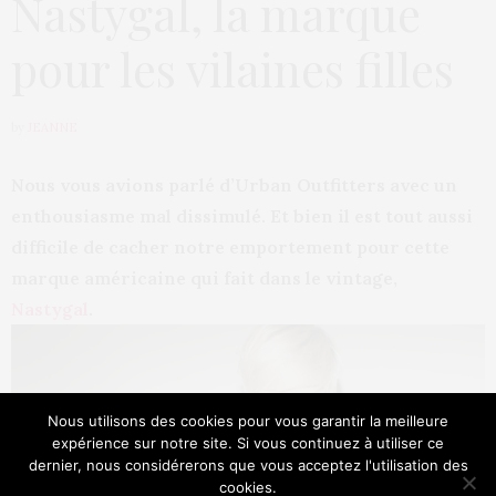
Nastygal, la marque
pour les vilaines filles
by
JEANNE
Nous vous avions parlé d’Urban Outfitters avec un
enthousiasme mal dissimulé. Et bien il est tout aussi
difficile de cacher notre emportement pour cette
marque américaine qui fait dans le vintage,
Nastygal
.
Nous utilisons des cookies pour vous garantir la meilleure
expérience sur notre site. Si vous continuez à utiliser ce
dernier, nous considérerons que vous acceptez l'utilisation des
cookies.
Our site uses cookies. Learn more about our use of cookies:
Cookie