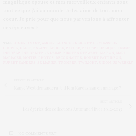
magnifique épouse et mes merveilleux enfants sont
tout ce que j’ai au monde. Je les aime de tout mon
coeur. Je prie pour que nous parvenions à affronter
ces épreuves »
TAGS:
AIMER
,
AMANT
,
AMOUR
,
BLANCHE NEIGE ET LE CHASSEUR
,
COUPLE
,
DÉLIT
,
ENFANT
,
ÉPOUSE
,
EXCUSE
,
EXCUSE PUBLIQUE
,
FEMME
,
INFIDÈLE
,
INFIDÉLITÉ
,
JE L'AIME
,
KIRSTEN STEWART
,
LIAISON
,
MARI
,
MARIAGER
,
MOITIÉ
,
PHOTOS
,
RECONNAITRE
,
ROBERT PATTINSON
,
RUPERT SANDERS
,
SE MARIER
,
TROMPER
,
TWILIGHT
,
UNION
,
US WEEKLY
PREVIOUS ARTICLE
Kanye West demandera-t-il Kim Kardashian en mariage ?
NEXT ARTICLE
Les égéries des collections Automne/Hiver 2012-2013
NO COMMENTS YET