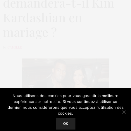
demandera-t-il Kim
Kardashian en
mariage ?
by
CAMILLE
Nous utilisons des cookies pour vous garantir la meilleure
expérience sur notre site. Si vous continuez à utiliser ce
dernier, nous considérerons que vous acceptez l'utilisation des
cookies.
Our site uses cookies. Learn more about our use of cookies:
Cookie
Policy
OK
L’été la saison des amours et surtout des mariages !
ACCEPT