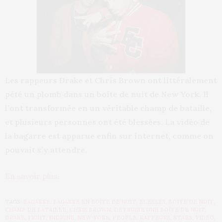
Les rappeurs Drake et Chris Brown ont littéralement
pété un plomb dans un boîte de nuit de New York. Il
l’ont transformée en un véritable champ de bataille,
et plusieurs personnes ont été blessées. La vidéo de
la bagarre est apparue enfin sur internet, comme on
pouvait s’y attendre.
En savoir plus.
TAGS:
BAGARRE
,
BAGARRE EN BOÎTE DE NUIT
,
BLESSÉS
,
BOITE DE NUIT
,
CHAMP DE BATAILLE
,
CHRIS BROWN
,
DÉTRUIRE UNE BOÎTE DE NUIT
,
DRAKE
,
FIGHT
,
INDIGNE
,
NEW-YORK
,
PEOPLE
,
RAPPEURS
,
STARS
,
VIDÉO
,