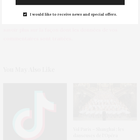
I would like to receive news and special offers.
Ce site utilise Akismet pour réduire les indésirables.
En
savoir plus sur la façon dont les données de vos
commentaires sont traitées
.
You May Also Like
Vol Paris – Shanghai : les
danseuses de l’Opéra