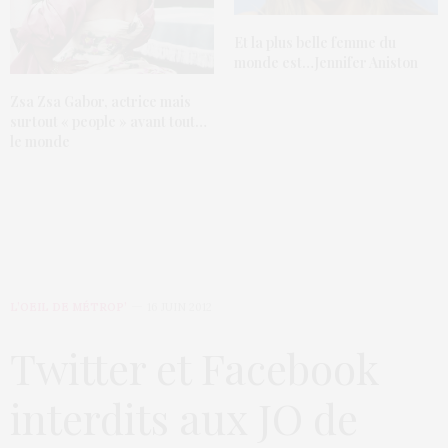
Et la plus belle femme du
monde est…Jennifer Aniston
Zsa Zsa Gabor, actrice mais
surtout « people » avant tout…
le monde
L’OEIL DE MÉTROP’
16 JUIN 2012
Twitter et Facebook
interdits aux JO de