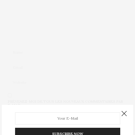
PRÉVENEZ-MOI DE TOUS LES NOUVEAUX COMMENTAIRES PAR
E-MAIL.
PRÉVENEZ-MOI DE TOUS LES NOUVEAUX ARTICLES PAR E-MAIL.
SUBSCRIBE NOW