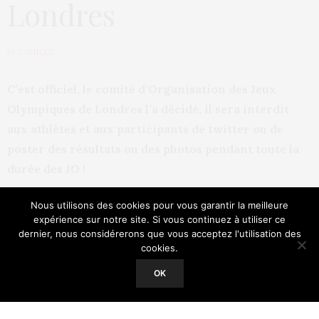
Londres
by
CAMILLE
C’est officiel, le comité d’Organisation des Jeux
Olympiques de Londres l’a décidé, il sera interdit
aux athlètes et aux participants de twitter ou de
poster des résultats ou des photos pendant toute la
durée des JO !
Nous utilisons des cookies pour vous garantir la meilleure
expérience sur notre site. Si vous continuez à utiliser ce
dernier, nous considérerons que vous acceptez l'utilisation des
cookies.
Our site uses cookies. Learn more about our use of cookies:
Cookie
Policy
OK
ACCEPT