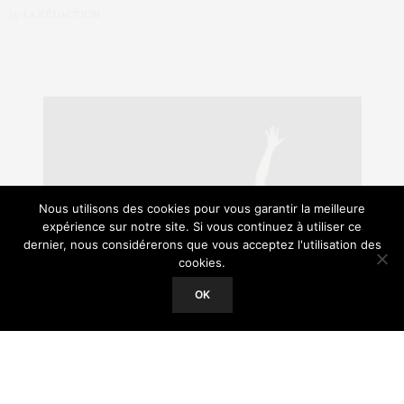
by
LA RÉDACTION
Nous utilisons des cookies pour vous garantir la meilleure
expérience sur notre site. Si vous continuez à utiliser ce
dernier, nous considérerons que vous acceptez l'utilisation des
cookies.
Our site uses cookies. Learn more about our use of cookies:
Cookie
Policy
OK
ACCEPT