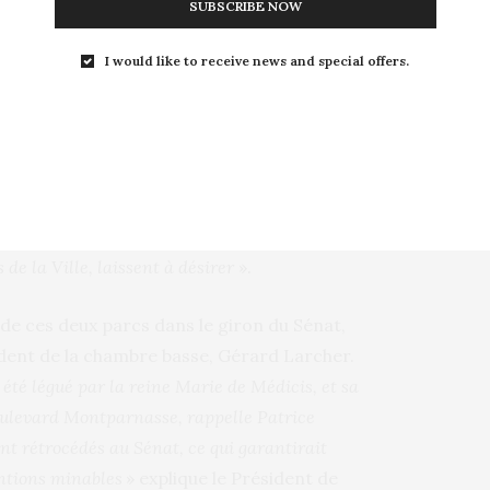
SUBSCRIBE NOW
st sans appel.
I would like to receive news and special offers.
 au Sénat ?
 de la rue Auguste-Comte, le contraste est
 Monts14, dans les colonnes du Parisien,
Celui dont est victime aujourd’hui ce que l’on
 Le Luxembourg est géré avec amour par le
de la Ville, laissent à désirer
».
 de ces deux parcs dans le giron du Sénat,
ident de la chambre basse, Gérard Larcher.
té légué par la reine Marie de Médicis, et sa
boulevard Montparnasse, rappelle Patrice
ent rétrocédés au Sénat, ce qui garantirait
entions minables
» explique le Président de