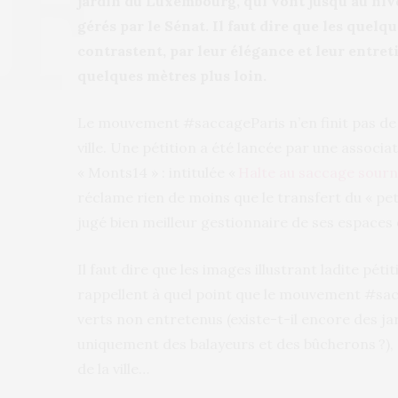
jardin du Luxembourg, qui vont jusqu’au niv
gérés par le Sénat. Il faut dire que les quelq
contrastent, par leur élégance et leur entret
quelques mètres plus loin.
Le mouvement #saccageParis n’en finit pas de s
ville. Une pétition a été lancée par une associ
« Monts14 » : intitulée «
Halte au saccage sourn
réclame rien de moins que le transfert du « pe
jugé bien meilleur gestionnaire de ses espaces qu
Il faut dire que les images illustrant ladite péti
rappellent à quel point que le mouvement #sacc
verts non entretenus (existe-t-il encore des ja
uniquement des balayeurs et des bûcherons ?), 
de la ville…