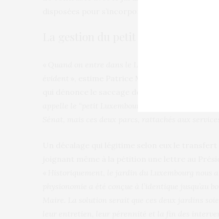
disposées pour s’incorporer dans le paysage, e
La gestion du petit Luco transférée
«
Quand on entre dans le Luxembourg par la grille
évident
», estime Patrice Maire, le président de
qui dénonce le saccage des parcs parisiens : «
appelle le “petit Luxembourg” est plus sournois !
Sénat, mais ces deux parcs, rattachés aux services 
Un décalage qui légitime selon eux le transfert
joignant même à la pétition une lettre au Prés
«
Historiquement, le jardin du Luxembourg nous a é
physionomie a été conçue à l’identique jusqu’au 
Maire. La solution serait que ces deux jardins soi
leur entretien, leur pérennité et la fin des interv