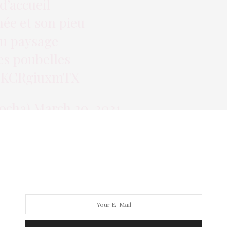
 d’accueil
hée et son pieu
au paysage
es poubelles
m/KCRgiuxmTX
iocha)
March 20, 2021
électif, la Mairie dispose fièrement ces
sous les yeux des passants. À croire que la
iots, incapables de reconnaitre des
t disposées sous leur nez.
les poubelles ont été discrètement