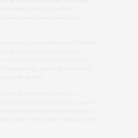
eau de Port-Royal, soient désormais
ues hectares gérés par le Sénat
ien, avec les autres espaces verts
ecouer les arcanes feutrés de l’hôtel de
ation de sauvegarde du patrimoine
ois du jardin du Luxembourg
», elle ne
tit Luxembourg » dans le giron du Sénat,
e la ville de Paris.
tion ont de quoi rendre furieux, et
ageParis est d’utilité publique : espaces
rdiniers dans les équipes municipales, ou
dégradation du mobilier urbain historique