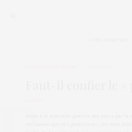
L’OEIL DE MÉTROP’
L’OEIL DE MÉTROP’
,
NATURE
19 AVRIL 2021
Faut-il confier le «
by
METROP
Fasse à la mauvaise gestion des parcs par la 
réclament que le « petit Luco », les deux ja