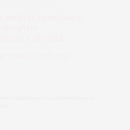
du jardin du Luxembourg :
.ly/OvwgVOR
évidents. Celui dont…
ur
Lundi 12 avril 2021
ortant, déjà dénoncé par d’autres Parisiens
lles.