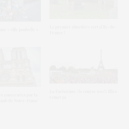
Le premier cimetière vert d’Ile-de-
une « ville poubelle »
France !
La Parisienne : la course 100% filles
es concernées par la
remet ça
plomb de Notre-Dame