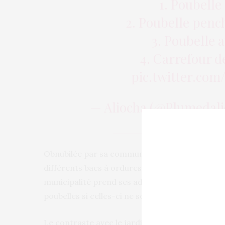
1. Poubelle
2. Poubelle penc
3. Poubelle 
4. Carrefour d
pic.twitter.co
— Aliocha (@Plumedal
Obnubilée par sa communication autour du tri s
différents bacs à ordures et autres containers 
municipalité prend ses administrés pour des id
poubelles si celles-ci ne sont pas grossièremen
Le contraste avec le jardin du Luxembourg, où 