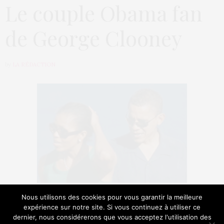
Le couple Obama fan
de George Clooney
by
LA RÉDACTION
Le couple présidentiel, dont le mari est en pleine
Nous utilisons des cookies pour vous garantir la meilleure
campagne électorale, continue de chercher des
expérience sur notre site. Si vous continuez à utiliser ce
dernier, nous considérerons que vous acceptez l'utilisation des
soutiens. Après Anne Hathaway, louangée pour sa