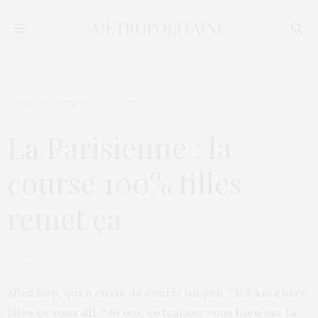
L’OEIL DE MÉTROP’
21 AOÛT 2012
La Parisienne : la
course 100% filles
remet ça
by
LA RÉDACTION
Allez hop, qui a envie de courir un peu ? 6,3 km entre
filles ça vous dit ? Si oui, entraînez vous bien car la