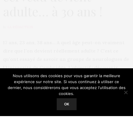
adulte… à 30 ans !
by
LA RÉDACTION
17 ans, 23 ans, 38 ans… A quel âge peut-on vraiment
dire que l’on devient réellement adulte ? C’est ce
qu’ont essayé de savoir un groupe de neurologues de
l’Université de Cambridge. L’objectif : découvrir
l’âge auquel notre cerveau devient vraiment adulte
Nous utilisons des cookies pour vous garantir la meilleure
expérience sur notre site. Si vous continuez à utiliser ce
et mature.
dernier, nous considérerons que vous acceptez l'utilisation des
cookies.
Our site uses cookies. Learn more about our use of cookies:
Cookie
Légalement, nous sommes officiellement adultes à l’âge
Policy
OK
de 18 ans. Permis de conduire, droit de vote, entrée
ACCEPT
libre en boite de nuit, droit de consommer de l’alcool…
toute une série de droits acquis grâce à ce sacro-saint
statut d’adulte. Seulement voilà, l’âge ne fait pas