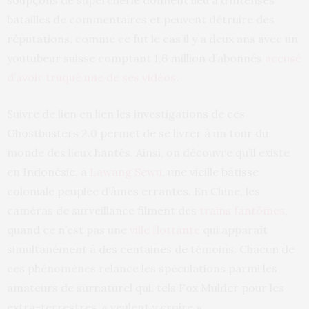
batailles de commentaires et peuvent détruire des
réputations, comme ce fut le cas il y a deux ans avec un
youtubeur suisse comptant 1,6 million d’abonnés
accusé
d’avoir truqué une de ses vidéos
.
Suivre de lien en lien les investigations de ces
Ghostbusters 2.0 permet de se livrer à un tour du
monde des lieux hantés. Ainsi, on découvre qu’il existe
en Indonésie, à
Lawang Sewu
, une vieille bâtisse
coloniale peuplée d’âmes errantes. En Chine, les
caméras de surveillance filment des
trains fantômes
,
quand ce n’est pas une
ville flottante
qui apparaît
simultanément à des centaines de témoins. Chacun de
ces phénomènes relance les spéculations parmi les
amateurs de surnaturel qui, tels Fox Mulder pour les
extra-terrestres, « veulent y croire ».