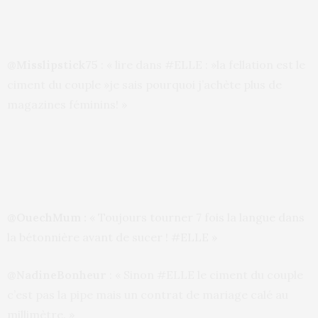
@Misslipstick75
: « lire dans #ELLE : »la fellation est le
ciment du couple »je sais pourquoi j’achète plus de
magazines féminins! »
@OuechMum :
« Toujours tourner 7 fois la langue dans
la bétonnière avant de sucer ! #ELLE »
@NadineBonheur
: « Sinon #ELLE le ciment du couple
c’est pas la pipe mais un contrat de mariage calé au
millimètre. »