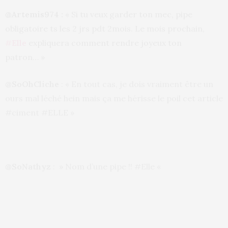
@Artemis974 :
« Si tu veux garder ton mec, pipe
obligatoire ts les 2 jrs pdt 2mois. Le mois prochain,
#
Elle
expliquera comment rendre joyeux ton
patron… »
@SoOhCliche
: « En tout cas, je dois vraiment être un
ours mal léché hein mais ça me hérisse le poil cet article
#ciment #ELLE »
@SoNathyz
: » Nom d’une pipe !! #Elle «