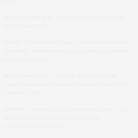
béton »… »
@Laure_Mezarigue
: « Entre nous, sur #elle mieux
vaut ne piper mot. »
@icide
: « L’affaire de « la pipe, ciment des relations »
dans #Elle , encore un coup des portugais qui veulent
se mettre en valeur. »
@GuillaumeClarke :
« Apres la chaussette sur la
poignée, maintenant on aura le panneau « attention
travaux ». #Elle »
@KlaireFr
: « Après « la pipe, ciment du couple », on
aura peut-être « la branlette, mortier du
célibat » #Elle #VaSavoir «