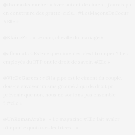
@thomaslecourbe
: « Avec autant de ciment, j’aurais pu
en construire des gratte-ciels… #LesMaçonsDuCoeur
#Elle »
@KlaireFr
: « Le cuni, cheville du mariage »
@afleurot :
« Est-ce que cimenter c’est tromper ? Les
employés du BTP ont le droit de savoir. #Elle »
@VieDeGarces : «
Si la pipe est le ciment du couple,
dois-je envoyer un sms groupé à qui de droit pr
prévenir que non, nous ne sortons pas ensemble
? #elle «
@UnRomanArabe
: « Le magazine #Elle fait avaler
n’importe quoi à ses lectrices… »