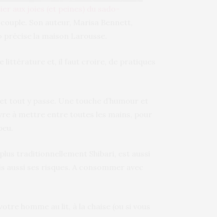
tier aux joies (et peines) du sado-
 couple. Son auteur, Marisa Bennett,
» précise la maison Larousse.
e littérature et, il faut croire, de pratiques
 et tout y passe. Une touche d’humour et
vre à mettre entre toutes les mains, pour
peu.
 plus traditionnellement Shibari, est aussi
ais aussi ses risques. A consommer avec
otre homme au lit, à la chaise (ou si vous