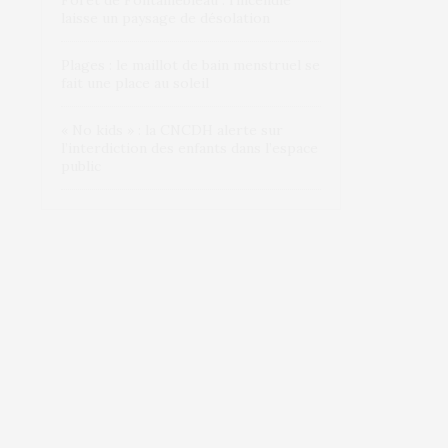
Forêt de Fontainebleau : l’incendie
laisse un paysage de désolation
Plages : le maillot de bain menstruel se
fait une place au soleil
« No kids » : la CNCDH alerte sur
l’interdiction des enfants dans l’espace
public