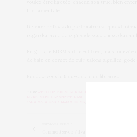
voulez être ligotée, chacun son truc, bien ent
fondamentale.
Demander l’avis du partenaire est quand même c
regarder avec deux grands yeux qui se demande
En gros, le BDSM soft c’est bien, mais on évite d
de bain en corset de cuir, talons aiguilles, gode
Rendez-vous le 6 novembre en librairie.
TAGS:
ATTACHE
,
BDSM
,
BONDAGE
,
CORDE
,
GOÛTS GOÛTS SE
LIVRE
,
MARISA BENNETT
,
MASO
,
MASOCHISME
,
NOUVEAU LIV
SADO MASO
,
SADO-MASOCHISME
,
SEX TOY
,
SEXE
,
SHIBARI
PREVIOUS ARTICLE
Comment savoir s’il va rompre?