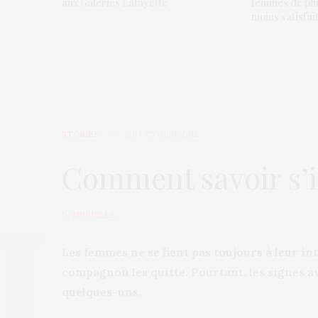
aux Galeries Lafayette
femmes de plu
moins satisfai
STORIES
28 OCTOBRE 2012
Comment savoir s’i
by
MURIELLE
Les femmes ne se fient pas toujours à leur in
compagnon les quitte. Pourtant, les signes a
quelques-uns.