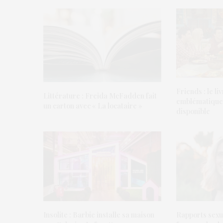
Friends : le li
Littérature : Freida McFadden fait
emblématiques 
un carton avec « La locataire »
disponible
Insolite : Barbie installe sa maison
Rapports sexue