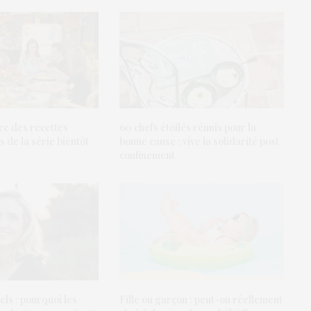
vre des recettes
60 chefs étoilés réunis pour la
de la série bientôt
bonne cause : vive la solidarité post
confinement
ls : pourquoi les
Fille ou garçon : peut-on réellement