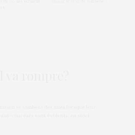
s de 60 ans seraient
choisir le sexe de son bébé ?
tes
l va rompre?
tuition et tombent des nues lorsque leur
vant-coureurs sont évidents, en voici