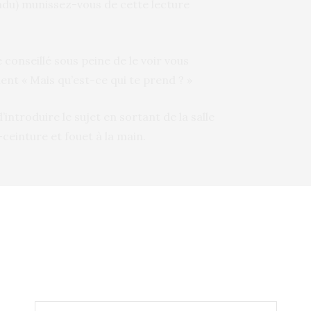
endu) munissez-vous de cette lecture
onseillé sous peine de le voir vous
nt « Mais qu’est-ce qui te prend ? »
’introduire le sujet en sortant de la salle
-ceinture et fouet à la main.
XUELS
,
GUIDE SEXUEL
,
INITIATION
,
JOUET
,
LAROUSSE
,
RE
,
PLAISIR
,
PLAISIR SEXUEL
,
PRATIQUE SEXUELLE
,
NEXT ARTICLE
Le chanteur Antoine veut légaliser la