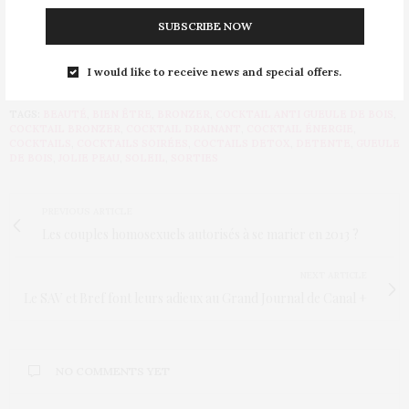
SUBSCRIBE NOW
I would like to receive news and special offers.
TAGS:
BEAUTÉ
,
BIEN ÊTRE
,
BRONZER
,
COCKTAIL ANTI GUEULE DE BOIS
,
COCKTAIL BRONZER
,
COCKTAIL DRAINANT
,
COCKTAIL ÉNERGIE
,
COCKTAILS
,
COCKTAILS SOIRÉES
,
COCTAILS DETOX
,
DETENTE
,
GUEULE
DE BOIS
,
JOLIE PEAU
,
SOLEIL
,
SORTIES
PREVIOUS ARTICLE
Les couples homosexuels autorisés à se marier en 2013 ?
NEXT ARTICLE
Le SAV et Bref font leurs adieux au Grand Journal de Canal +
NO COMMENTS YET