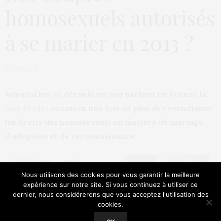
homosexuels autorisés
à se marier en 2013 ?
by
CAMILLE
Aujourd’hui se déroule un peu partout en France la
Gay Pride
: occasion une fois de plus de revendiquer
les droits des homosexuels en matière de mariage,
d’adoption et de reconnaissance.
Nous utilisons des cookies pour vous garantir la meilleure
expérience sur notre site. Si vous continuez à utiliser ce
dernier, nous considérerons que vous acceptez l'utilisation des
cookies.
Our site uses cookies. Learn more about our use of cookies:
Cookie
Policy