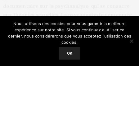
documentaire sur la psychanalyse, qui se consacre
aux théories sexuelles. La psychanalyste renommée,
Marie-Christine Laznik, nous y explique ce qu’est
Nous utilisons des cookies pour vous garantir la meilleure
expérience sur notre site. Si vous continuez à utiliser ce
une femme phalliquement lourde. Explications…
dernier, nous considérerons que vous acceptez l'utilisation des
cookies.
Our site uses cookies. Learn more about our use of cookies:
Cookie
Policy
OK
ACCEPT