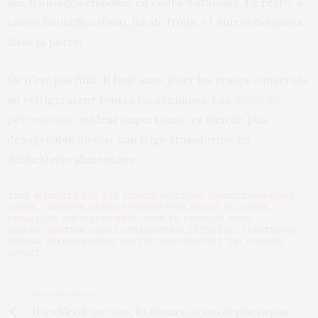
aux fromages emballés en cours d’affinage. Le reste, à
savoir bouteilles d’eau, jus de fruits, et autres boissons,
dans la porte!
Ce n’est pas finit. Il faut aussi jeter les restes conservés
au réfrigérateur toutes les semaines. Les
dates de
péremption
ont leur importance, et rien de plus
désagréable de voir son frigo transformé en
déchetterie alimentaire!
TAGS:
ALIMENTS
,
BAC
,
BAS
,
BEURRE
,
BOISSONS
,
CONDITIONNEMENT
,
CRÈME
,
CRUDITÉS
,
DATE DE PÉREMPTION
,
ECOLO
,
ÉCOLOGIE
,
EMBALLAGE
,
ENVIRONNEMENT
,
FAMILLE
,
FROMAGE
,
HAUT
,
HIÉRARCHISATION
,
OEUFS
,
OPTIMISATION
,
PÂTISSERIE
,
PLASTIQUES
,
RANGER
,
RÉFRIGÉRATEUR
,
RESTES
,
TEMPÉRATURE
,
TRI
,
VIANDES
,
YAOURT
PREVIOUS ARTICLE
Il semblerait que nous, les femmes, soyons de plus en plus