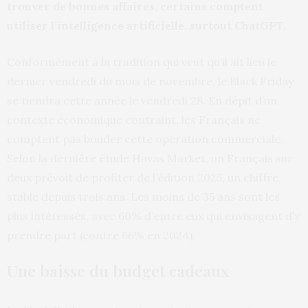
trouver de bonnes affaires, certains comptent
utiliser l’intelligence artificielle, surtout ChatGPT.
Conformément à la tradition qui veut qu’il ait lieu le
dernier vendredi du mois de novembre, le Black Friday
se tiendra cette année le vendredi 28. En dépit d’un
contexte économique contraint, les Français ne
comptent pas bouder cette opération commerciale.
Selon la dernière étude Havas Market, un Français sur
deux prévoit de profiter de l’édition 2025, un chiffre
stable depuis trois ans. Les moins de 35 ans sont les
plus intéressés, avec 60% d’entre eux qui envisagent d’y
prendre part (contre 66% en 2024).
Une baisse du budget cadeaux