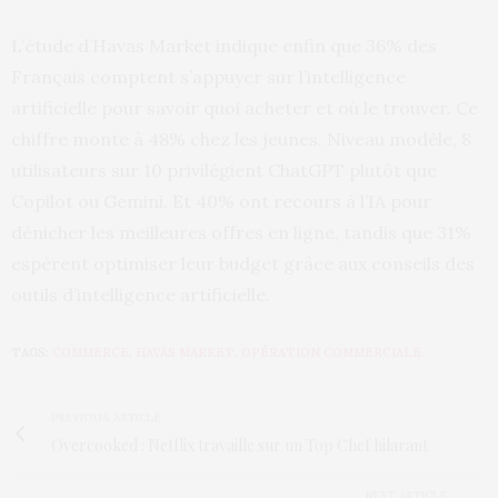
L’étude d’Havas Market indique enfin que 36% des
Français comptent s’appuyer sur l’intelligence
artificielle pour savoir quoi acheter et où le trouver. Ce
chiffre monte à 48% chez les jeunes. Niveau modèle, 8
utilisateurs sur 10 privilégient ChatGPT plutôt que
Copilot ou Gemini. Et 40% ont recours à l’IA pour
dénicher les meilleures offres en ligne, tandis que 31%
espèrent optimiser leur budget grâce aux conseils des
outils d’intelligence artificielle.
TAGS:
COMMERCE
,
HAVAS MARKET
,
OPÉRATION COMMERCIALE
PREVIOUS ARTICLE
Overcooked : Netflix travaille sur un Top Chef hilarant
NEXT ARTICLE