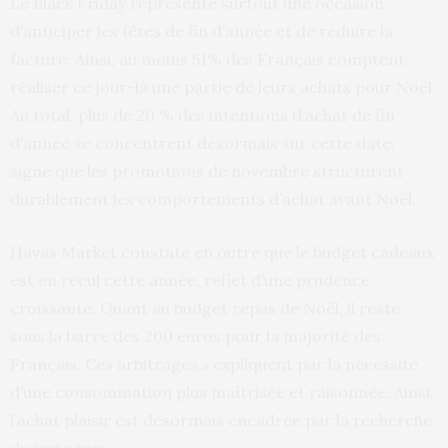
Le Black Friday représente surtout une occasion
d’anticiper les fêtes de fin d’année et de réduire la
facture. Ainsi, au moins 51% des Français comptent
réaliser ce jour-là une partie de leurs achats pour Noël.
Au total, plus de 20 % des intentions d’achat de fin
d’année se concentrent désormais sur cette date,
signe que les promotions de novembre structurent
durablement les comportements d’achat avant Noël.
Havas Market constate en outre que le budget cadeaux
est en recul cette année, reflet d’une prudence
croissante. Quant au budget repas de Noël, il reste
sous la barre des 200 euros pour la majorité des
Français. Ces arbitrages s’expliquent par la nécessité
d’une consommation plus maîtrisée et raisonnée. Ainsi,
l’achat plaisir est désormais encadrée par la recherche
du juste prix.