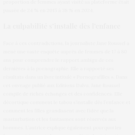
proportion de femmes ayant visité sa plateforme était
passée de 24 % en 2015 à 38 % en 2024.
La culpabilité s’installe dès l’enfance
Face à ces contradictions, la journaliste Jane Roussel a
mené une vaste enquête auprès de femmes de 17 à 80
ans pour comprendre le rapport ambigu de ces
dernières à la pornographie. Elle a rapporté ses
résultats dans un livre intitulé « Pornografilles ». Dans
cet ouvrage publié aux Editions Dalva, Jane Roussel
compile de riches échanges et des confidences. Elle
décortique comment le tabou s’installe dès l’enfance et
comment les filles grandissent avec l’idée que la
masturbation et les fantasmes sont réservés aux
hommes. L’autrice explique également pourquoi les