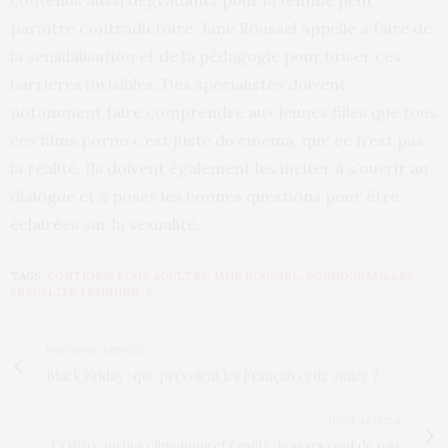
contenus aussi dégradants pour la femme peut
paraître contradictoire. Jane Roussel appelle à faire de
la sensibilisation et de la pédagogie pour briser ces
barrières invisibles. Des spécialistes doivent
notamment faire comprendre aux jeunes filles que tous
ces films porno c’est juste du cinéma, que ce n’est pas
la réalité. Ils doivent également les inciter à s’ouvrir au
dialogue et à poser les bonnes questions pour être
éclairées sur la sexualité.
TAGS:
CONTENUS POUR ADULTES
,
JANE ROUSSEL
,
PORNOGRAFILLES
,
SEXUALITÉ FÉMININE
,
X
PREVIOUS ARTICLE
Black Friday : que prévoient les Français cette année ?
NEXT ARTICLE
COP30 : justice climatique et égalité de sexes vont de pair