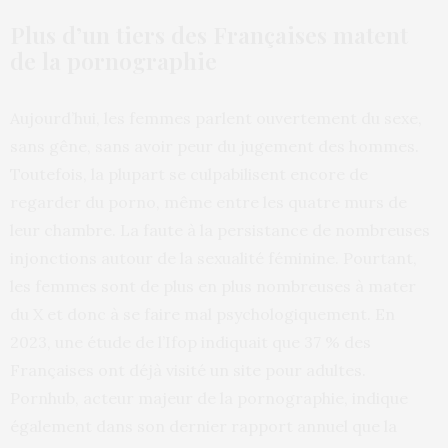
Plus d’un tiers des Françaises matent
de la pornographie
Aujourd’hui, les femmes parlent ouvertement du sexe,
sans gêne, sans avoir peur du jugement des hommes.
Toutefois, la plupart se culpabilisent encore de
regarder du porno, même entre les quatre murs de
leur chambre. La faute à la persistance de nombreuses
injonctions autour de la sexualité féminine. Pourtant,
les femmes sont de plus en plus nombreuses à mater
du X et donc à se faire mal psychologiquement. En
2023, une étude de l’Ifop indiquait que 37 % des
Françaises ont déjà visité un site pour adultes.
Pornhub, acteur majeur de la pornographie, indique
également dans son dernier rapport annuel que la