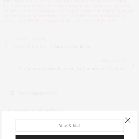
TAGS:
ANNA DELLO RUSSO
,
AUTOMNE 2012
,
BECKHAM
,
COLLECTION
AUTOMNE-HIVER 2012
,
DAVID BECKHAM
,
DIESEL
,
FRINGUES 2012
,
H&M
,
HERMÈS
,
KARL LAGERFELD
,
LANVIN
,
MAISON MARTIN MARGIELA
,
MARNI
,
MARTIN MARGIELA
,
MODE 2012
,
PRET À PORTER 2012
,
SONIA RYKIEL
,
STELLA MCCARTNEY
,
TENDANCE 2012
,
VERSACE
,
VOGUE
,
ZARA
PREVIOUS ARTICLE
Secret Story 6 : Le salaire des candidats
NEXT ARTICLE
Les hommes pensent au sexe, les femmes...aux fringues
NO COMMENTS YET
Leave a Reply
Your email address will not be published.