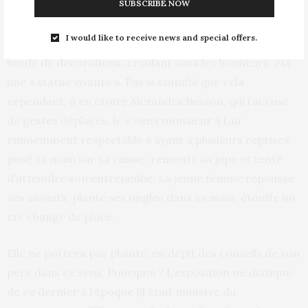
SUBSCRIBE NOW
opéra de Wagner à l’Opéra-Bastille. A sa droite, un
autre ancien ministre, Pierre Joxe, accompagné de sa
I would like to receive news and special offers.
femme. L’homme, figure de la gauche mitterrandienne,
bardé de décorations, croulant sous les honneurs, est
une « statue vivante ». Pas si statufié que cela
cependant, à en croire Alexandra Besson, qui l’accuse
de gestes déplacés, le « vieux monsieur à l’air
éminemment respectable » ayant à plusieurs reprises
posé sa main sur sa cuisse, remonté sa jupe et tenté
d’atteindre son entrejambe. La jeune femme repousse
ses assauts, plante ses ongles dans sa main, étouffe un
cri, change de place.
Elle ne portera pas plainte, en dépit des conseils de son
père dans ce sens. Pourquoi ? L’exposition médiatique
de ce dernier à l’époque (il était ministre du