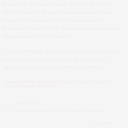
personnelle, de plaisir, d’amour, de fierté, de joie et de
contentement »
, cela peut être aussi dans le même
temps,
« un royaume de stress, d’impuissance, de
frustration, d’hostilité et de déception, ainsi qu’une arène
d’oppression et de subordination »
.
C’est an Allemagne que le sujet a créé les polémiques
les plus vives, et notamment sur la
toile
, avec le
lancement du hashtag
#regrettingmotherhood
.
TAGS:
MATERNITÉ
,
ORNA DONATH
,
REGRETTINGMOTHERHOOD
,
SOCIOLOGIE
,
SUJET DE SOCIÉTÉ
PREVIOUS ARTICLE
Alexandra Besson, Pierre Joxe et la juge « agressive »
NEXT ARTICLE