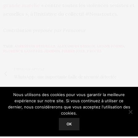
grande marche
« contre toutes les violences sexistes et
sexuelles », à l’initiative du collectif #Noustoutes.
Contribution proposée par Francoeur
TAGS:
AGRESSION SEXUELLE
,
ALEXANDRA BESSON
,
ARIANE FORNIA
,
FLORENCE LASSERRE-JEANNIN
,
PIERRE JOXE
,
PROCÈS
PREVIOUS ARTICLE
WhatsApp : une importante faille de sécurité détectée
NEXT ARTICLE
Nous utilisons des cookies pour vous garantir la meilleure
Le regret d'être mère
expérience sur notre site. Si vous continuez à utiliser ce
dernier, nous considérerons que vous acceptez l'utilisation des
cookies.
Our site uses cookies. Learn more about our use of cookies:
Cookie
Policy
OK
ACCEPT