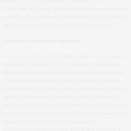
émue.
Avant d’expliquer que la culpabilité et la
honte
l’ont, à l’époque, plongée dans un état de torpeur
maladif :
« On ne pouvait plus me toucher. J’ai pris plus de
vingt kilos en quelques mois. Je cachais mon corps. »
Une juge « inutilement agressive »
Ce récit est-il entaché de mythomanie ? Ce n’est pas ce
que pense la psychiatre venue témoigner, qui estime
Alexandra Besson crédible. S’il est trop tôt pour savoir
ce que pense, de son côté, la juge Florence Lasserre-
Jeannin de cette affaire, certains journalistes présents
durant l’audience n’ont pas manqué de souligner son
peu d’empathie à l’égard de la jeune femme. Journaliste
pour France Inter, Corinne Audouin déplore ainsi que la
magistrate se soit montrée « inutilement,
insupportablement agressive avec la défenderesse ».