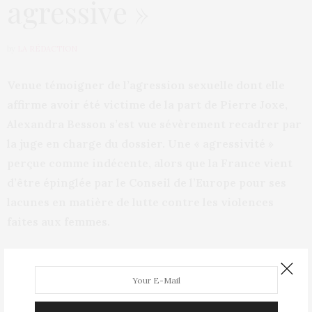
agressive »
by
LA RÉDACTION
Venue témoigner de l’agression sexuelle dont elle
affirme avoir été victime de la part de Pierre Joxe,
Alexandra Besson s’est vue sévèrement recadrer par
la juge en charge du dossier. Une « agressivité »
perçue comme indécente, alors que la France vient
d’être épinglée par le Conseil de l’Europe pour ses
lacunes en matière de lutte contre les violences
faites aux femmes.
En mars 2010, Alexandra Besson, écrivaine connue sous
le pseudonyme d’Ariane Fornia et fille de l’ancien
ministre Eric Besson, assiste à une représentation d’un