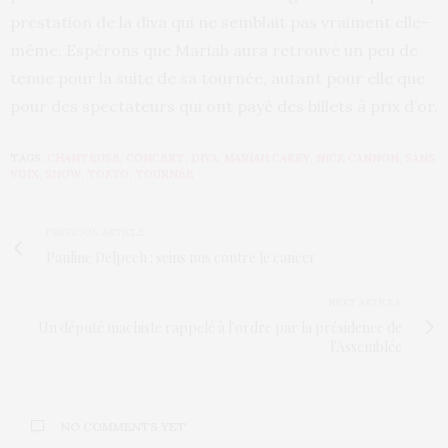
prestation de la diva qui ne semblait pas vraiment elle-
même. Espérons que Mariah aura retrouvé un peu de
tenue pour la suite de sa tournée, autant pour elle que
pour des spectateurs qui ont payé des billets à prix d’or.
TAGS:
CHANTEUSE
,
CONCERT
,
DIVA
,
MARIAH CAREY
,
NICK CANNON
,
SANS
VOIX
,
SHOW
,
TOKYO
,
TOURNÉE
PREVIOUS ARTICLE
Pauline Delpech : seins nus contre le cancer
NEXT ARTICLE
Un député machiste rappelé à l'ordre par la présidence de
l'Assemblée
NO COMMENTS YET