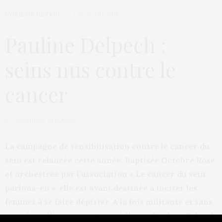
L’OEIL DE MÉTROP’
3 OCTOBRE 2014
Pauline Delpech :
seins nus contre le
cancer
by
CASSANDRE LAROUSSE
La campagne de sensibilisation contre le cancer du
sein est relancée cette année. Baptisée Octobre Rose
et orchestrée par l’association « Le cancer du sein
parlons-en », elle est avant destinée à inciter les
femmes à se faire dépister. A la fois militante et sans
complexe, l’écrivaine et comédienne Pauline Delpech