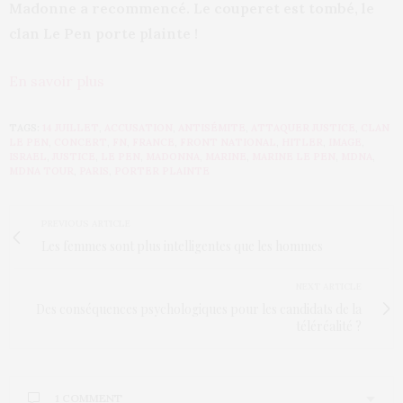
Madonne a recommencé. Le couperet est tombé, le
clan Le Pen porte plainte !
En savoir plus
TAGS:
14 JUILLET
,
ACCUSATION
,
ANTISÉMITE
,
ATTAQUER JUSTICE
,
CLAN
LE PEN
,
CONCERT
,
FN
,
FRANCE
,
FRONT NATIONAL
,
HITLER
,
IMAGE
,
ISRAEL
,
JUSTICE
,
LE PEN
,
MADONNA
,
MARINE
,
MARINE LE PEN
,
MDNA
,
MDNA TOUR
,
PARIS
,
PORTER PLAINTE
PREVIOUS ARTICLE
Les femmes sont plus intelligentes que les hommes
NEXT ARTICLE
Des conséquences psychologiques pour les candidats de la
téléréalité ?
1 COMMENT