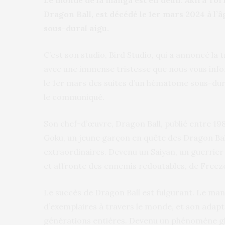
Le monde de la manga est en deuil. Akira Tor
Dragon Ball, est décédé le 1er mars 2024 à l’
sous-dural aigu.
C’est son studio, Bird Studio, qui a annoncé la t
avec une immense tristesse que nous vous inf
le 1er mars des suites d’un hématome sous-dural 
le communiqué.
Son chef-d’œuvre, Dragon Ball, publié entre 19
Goku, un jeune garçon en quête des Dragon Bal
extraordinaires. Devenu un Saiyan, un guerrier 
et affronte des ennemis redoutables, de Freeze
Le succès de Dragon Ball est fulgurant. Le mang
d’exemplaires à travers le monde, et son adap
générations entières. Devenu un phénomène gl