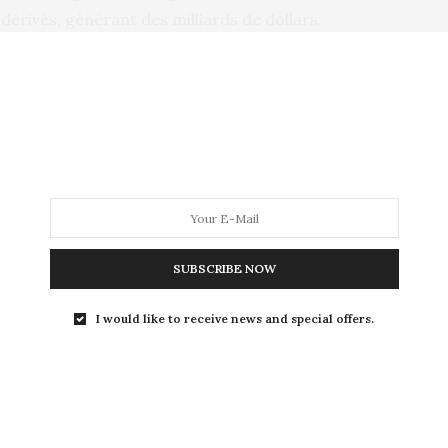
 dérivés, générant des milliards de dollars.
immense. Son talent d’artiste et de
la culture populaire. Son humour, son sens
 ont inspiré des millions de fans à travers
e entier depuis sa disparition. De
tés du monde de la culture ont salué la
t son influence.
SUBSCRIBE NOW
tinuera à vivre à jamais. Son Goku et ses
I would like to receive news and special offers.
rant encore et encore les rêves et