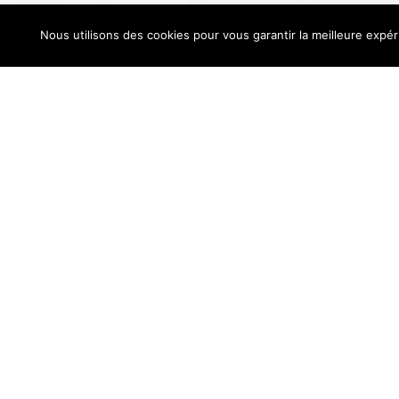
Nous utilisons des cookies pour vous garantir la meilleure expéri
Our sit
Inauguré en 1997, le musée Guggenheim est u
basque de Bilbao, en Espagne, et une destin
d’art et les passionnés d’architecture du mon
visionnaire Frank Gehry, ce musée révolution