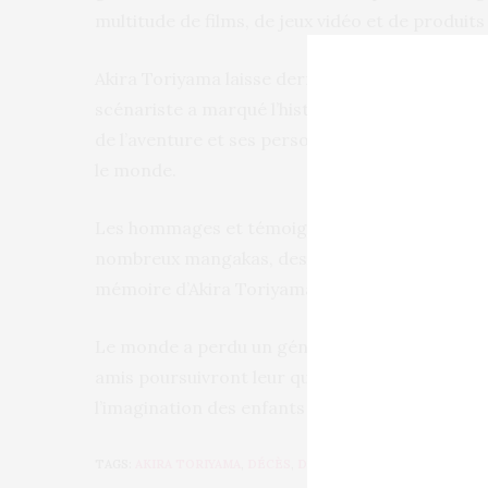
multitude de films, de jeux vidéo et de produits
Akira Toriyama laisse derrière lui un héritage 
scénariste a marqué l’histoire du manga et de 
de l’aventure et ses personnages emblématiques
le monde.
Les hommages et témoignages affluent du mond
nombreux mangakas, dessinateurs et personnali
mémoire d’Akira Toriyama, saluant son talent e
Le monde a perdu un génie, mais son œuvre con
amis poursuivront leur quête légendaire, inspi
l’imagination des enfants et des adultes.
TAGS:
AKIRA TORIYAMA
,
DÉCÈS
,
DRAGON BALL