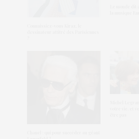
Le monde dit a
la musique En
Connaissiez-vous Kiraz, le
dessinateur attitré des Parisiennes
?
Michel Legrand
votre vie, et v
être pas
Chanel : qui pour succéder au géant
Lagerfeld ?