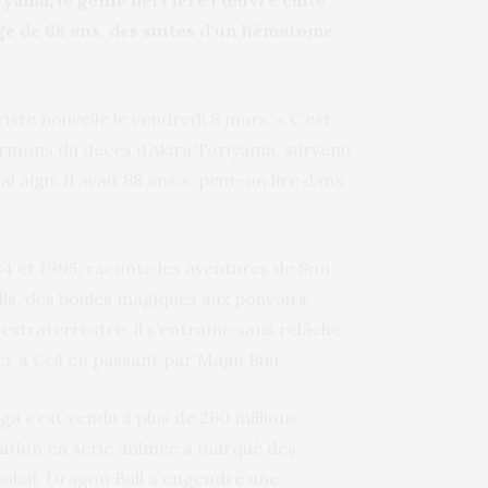
iyama, le génie derrière l’œuvre culte
âge de 68 ans, des suites d’un hématome
riste nouvelle le vendredi 8 mars. « C’est
ormons du décès d’Akira Toriyama, survenu
aigu. Il avait 68 ans », peut-on lire dans
84 et 1995, raconte les aventures de Son
ls, des boules magiques aux pouvoirs
extraterrestre, il s’entraîne sans relâche
r à Cell en passant par Majin Buu.
a s’est vendu à plus de 260 millions
tation en série animée a marqué des
obal, Dragon Ball a engendré une