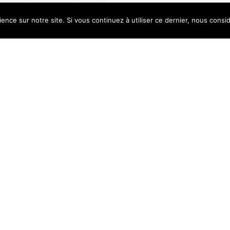
ence sur notre site. Si vous continuez à utiliser ce dernier, nous consi
e uses cookies. Learn more about our use of cookies:
Cookie Policy
n symbole emblématique de la ville
ation incontournable pour les amateurs
de entier. Conçu par l’architecte
naire est un chef-d’œuvre à la fois