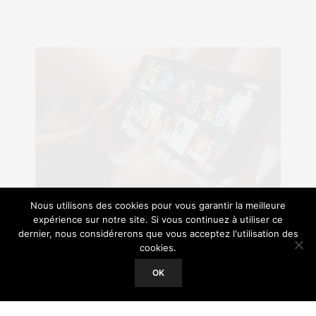
Nous utilisons des cookies pour vous garantir la meilleure
expérience sur notre site. Si vous continuez à utiliser ce
dernier, nous considérerons que vous acceptez l'utilisation des
Depuis sa création en 1997, Netflix a connu une
cookies.
Our site uses cookies. Learn more about our use of cookies:
Cookie
ascension fulgurante pour devenir le leader
Policy
OK
incontesté du streaming vidéo, avec plus de 200
ACCEPT
millions d’abonnés dans le monde entier. Alors