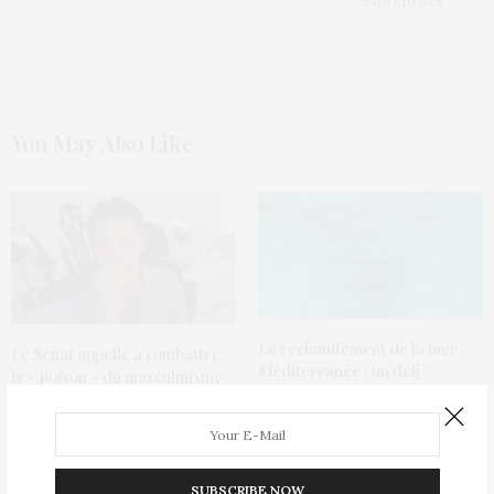
entreprises
You May Also Like
Le réchauffement de la mer
Le Sénat appelle à combattre
Méditerranée : un défi
le « poison » du masculinisme
environnemental brûlant
La ménopause : un sujet de
moins en moins tabou
SUBSCRIBE NOW