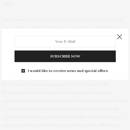
sujet.
La demande est pourtant là : 4 femmes ménopausées
sur 5 sont en effet intéressées par des méthodes non
invasives qui pourraient faciliter leur quotidien. Et
certaines start-ups arrivent toutefois sur le marché
avec des innovations majeures. On peut par exemple
SUBSCRIBE NOW
citer
Nala Pour Elle
, qui propose des compléments
alimentaires permettant aux femmes de traiter
I would like to receive news and special offers.
efficacement leurs symptômes nocturnes, comme les
bouffées de chaleur. Baptisés
des Gummies
, ces
produits ont été conçus sous formes de bonbons
appétissants pour instaurer une routine agréable et un
confort de prise maximal. Car non, la ménopause ne
doit pas être vue comme une maladie se soignant par
des comprimés classiques, peu attrayants, difficiles à