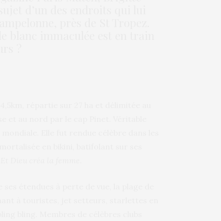
sujet d’un des endroits qui lui
e Pampelonne, près de St Tropez.
ble blanc immaculée est en train
urs ?
,5km, répartie sur 27 ha et délimitée au
 et au nord par le cap Pinet. Véritable
et mondiale. Elle fut rendue célèbre dans les
rtalisée en bikini, batifolant sur ses
,
Et Dieu créa la femme
.
e ses étendues à perte de vue, la plage de
t à touristes, jet setteurs, starlettes en
bling bling. Membres de célèbres clubs