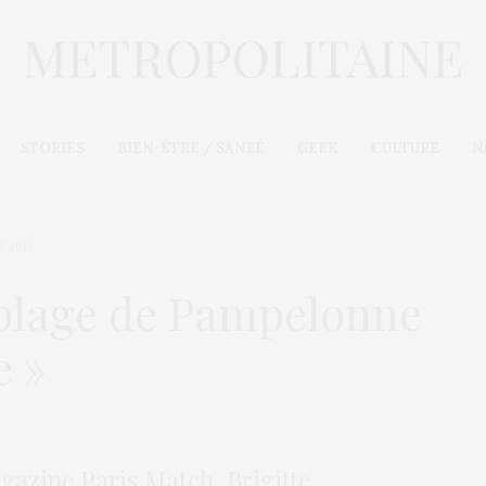
STORIES
BIEN-ÊTRE / SANTÉ
GEEK
CULTURE
N
T 2018
a plage de Pampelonne
e »
azine Paris Match, Brigitte