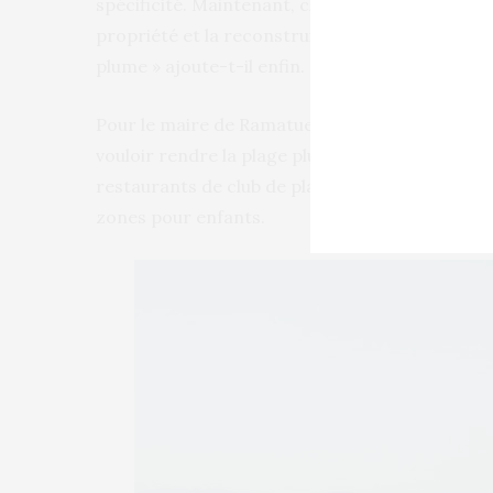
spécificité. Maintenant, chaque club, qu’il gagn
propriété et la reconstruire chaque année. Le c
plume » ajoute-t-il enfin.
Pour le maire de Ramatuelle, Roland Bruno, l’obj
vouloir rendre la plage plus durable en distribu
restaurants de club de plage, zones de bronzage
zones pour enfants.