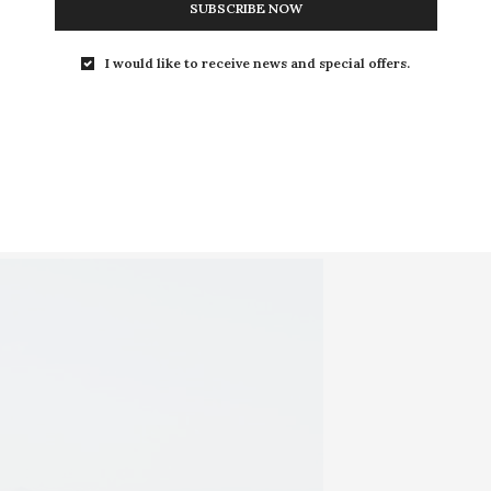
e ou non un appel d’offres, devra raser sa
SUBSCRIBE NOW
harme de la plage sera effacé d’un trait de
I would like to receive news and special offers.
ectif est tout autre puisqu’il précise
ant 23 baux pour diverses activités :
, activités de loisirs nautiques ou encore