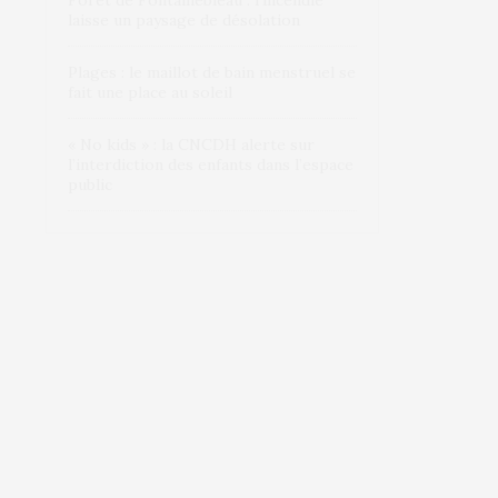
Forêt de Fontainebleau : l’incendie
laisse un paysage de désolation
Plages : le maillot de bain menstruel se
fait une place au soleil
« No kids » : la CNCDH alerte sur
l’interdiction des enfants dans l’espace
public