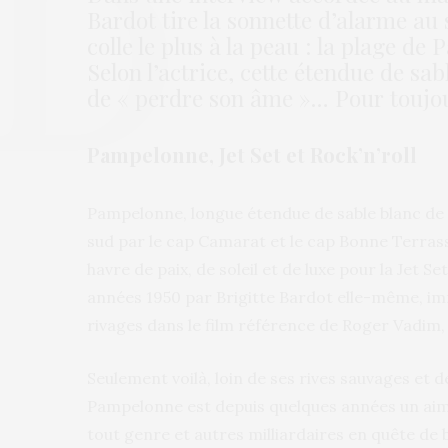
Bardot tire la sonnette d’alarme au 
colle le plus à la peau : la plage d
Selon l’actrice, cette étendue de sa
de « perdre son âme »… Pour toujo
Pampelonne, Jet Set et Rock’n’roll
Pampelonne, longue étendue de sable blanc de 4
sud par le cap Camarat et le cap Bonne Terrasse
havre de paix, de soleil et de luxe pour la Jet S
années 1950 par Brigitte Bardot elle-même, immo
rivages dans le film référence de Roger Vadim
Seulement voilà, loin de ses rives sauvages et d
Pampelonne est depuis quelques années un aiman
tout genre et autres milliardaires en quête de 