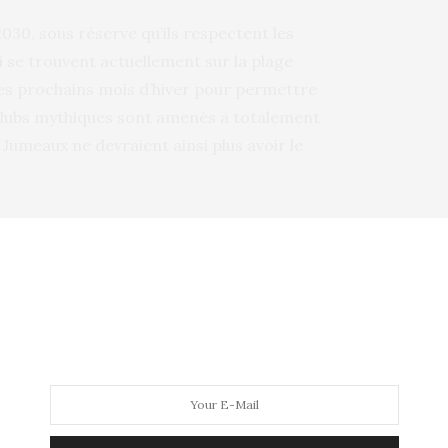
030, sous réserve qu’ils respectent les
 se trouvent actuellement sur la plage
es prochains mois d’hiver pour permettre
 clubs mythiques sont amenés à totalement
 Jumeaux ne devraient ainsi plus avoir le
 trait de plume »
ropriétaire des Jumeaux, Jean-Claude
ision devant les tribunaux. « La plage est
 payer des prix très élevés, alors qu’elle
oncé au Telegraph, soulignant que le nombre
0. « Brigitte Bardot a raison : cette plage a
es, chaque région ayant sa propre