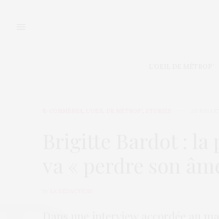
L’OEIL DE MÉTROP’
E-COMMÈRES
,
L’OEIL DE MÉTROP’
,
STORIES
20 JUILLE
Brigitte Bardot : l
va « perdre son âm
by
LA RÉDACTION
Dans une interview accordée au mag