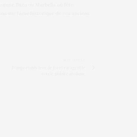
comme Ibiza ou Marbella où fête,
pas sur l’âme historique de ces anciens
NEXT ARTICLE
D’importants feux de forêt ravagent le
cercle polaire arctique