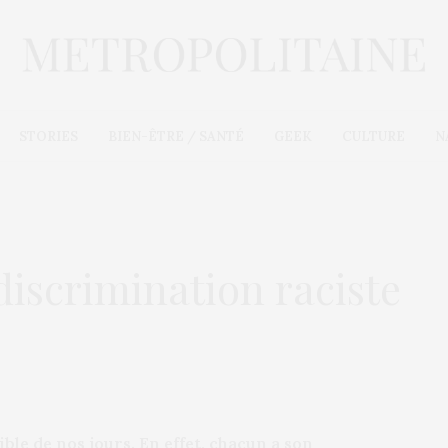
STORIES
BIEN-ÊTRE / SANTÉ
GEEK
CULTURE
N
 discrimination raciste
ible de nos jours. En effet, chacun a son