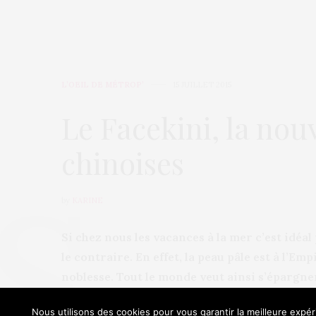
L’OEIL DE MÉTROP’
15 JUILLET 2015
Le Facekini, la nou
chinoises
by
KARINE
Si chez nous les vacances à la mer c’est idéal
le contraire. En effet, la peau pâle est à l’E
noblesse. Tout le monde veut ainsi s’épargner 
et les journées à la plage. Le Facekini fait ai
Nous utilisons des cookies pour vous garantir la meilleure expéri