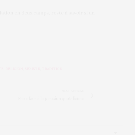
pulation en deux camps, reste à savoir si un
TE
,
RELIGION
,
SEXISTE
,
TRADITION
NEXT ARTICLE
Faire face à la pression quotidienne