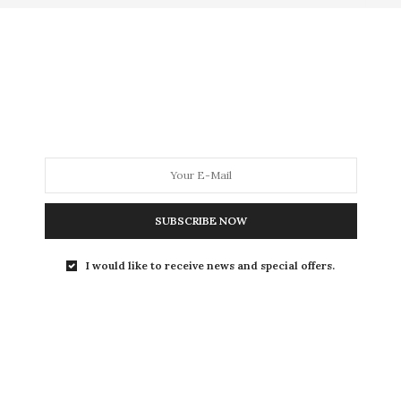
de vouloir imposer vos diktats paternalistes aux musulmanes,
acieuses, parler au nom de gens qui ne vous ont pas
 et prendre comme exemple le niqab ultra marginal, la
s en déplaise.
t une des raisons principales qui fait des femmes
ons islamophobes, le voile n’est pas plus sexiste que la jupe
SUBSCRIBE NOW
I would like to receive news and special offers.