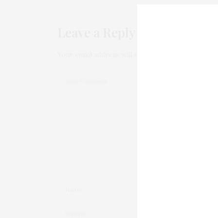
Leave a Reply
MANU
DIT :
Occupez de votre garde robe, et cessez 
avec toujours les mêmes rhétoriques fall
Your email address will not be published.
mandatés, évoquer des contrés lointaines
liberté vestimentaire est un droit ne vou
La stigmatisation permanente du voile es
musulmanes les victimes a 80% des agressi
ou les talons hauts.
17 JUILLET 2015 À 6 H 31 MIN