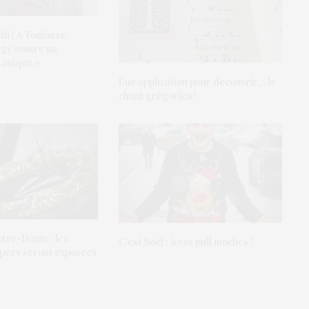
th ! A Toulouse,
urge contre un
tanique »
Une application pour découvrir… le
chant grégorien !
otre-Dame : les
C’est Noël : à vos pull moches !
pées seront exposées