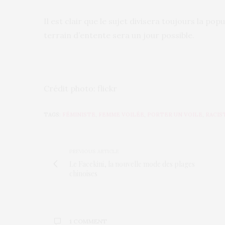
Il est clair que le sujet divisera toujours la po
terrain d’entente sera un jour possible.
Crédit photo: flickr
TAGS:
FÉMINISTE
,
FEMME VOILÉE
,
PORTER UN VOILE
,
RACIS
PREVIOUS ARTICLE
Le Facekini, la nouvelle mode des plages
chinoises
1 COMMENT