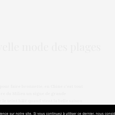
velle mode des plages
 pour faire bronzette, en Chine c’est tout
mpire du Milieu un signe de grande
le teint hâlé quand vient la belle saison
nsi buzz depuis quelque temps !
ence sur notre site. Si vous continuez à utiliser ce dernier, nous consi