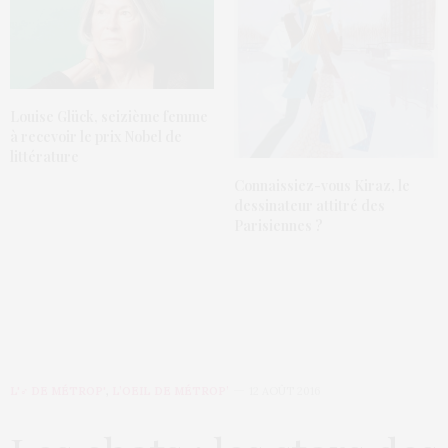
Louise Glück, seizième femme
à recevoir le prix Nobel de
littérature
Connaissiez-vous Kiraz, le
dessinateur attitré des
Parisiennes ?
L'♂ DE MÉTROP'
,
L’OEIL DE MÉTROP’
12 AOÛT 2016