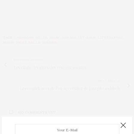
TAGS:
CHANSONS
,
DÉCÈS
,
FRANCOISE MALLET-JORIS
,
LITTÉRATURE
,
MARIE-PAULE BELLE
,
ROMANS
PREVIOUS ARTICLE
Les chats : les stars des réseaux sociaux
NEXT ARTICLE
Les confidences de l’ex-secrétaire de Joseph Goebbels
NO COMMENTS YET
Leave a Reply