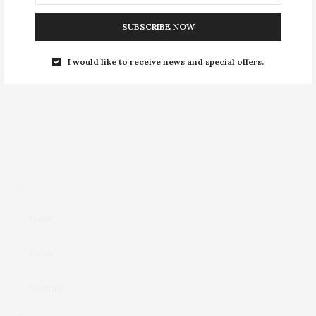
Your email address will not be published.
SUBSCRIBE NOW
I would like to receive news and special offers.