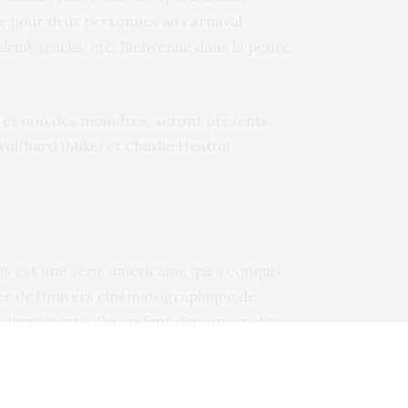
 pour deux personnes au carnaval
rink trucks, etc. Bienvenue dans la petite
e, et non des moindres, seront présents :
Wolfhard (Mike) et Charlie Heaton
gs est une série américaine qui a conquis
rée de l’univers cinématographique de
ion inquiétante d’un enfant dans une petite
s amis aidés par une mystérieuse jeune fille
 à des phénomènes étranges… et dangereux !