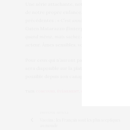
Une série attachante, notamment parce que les 
de notre propre enfance. Mais cette nouvelle s
précédentes :
« C’est année c’est définitivement b
Gaten Matarazzo (l’interprète de Dustin)
« Si 
quand même, mais sachez que ce n’est pas pour les
acteur. Âmes sensibles, vous êtes prévenues !
Pour ceux qui n’auront pas eu le chance de
gagn
sera disponible sur la plateforme
Netflix
, dès l
possible depuis son canapé douillet, avec de la 
TAGS:
CONCOURS
,
ÉVÈNEMENT
,
GRAND REX
,
NETFLIX
,
PARIS
PREVIOUS ARTICLE
Vaccins : les Français sont les plus sceptiques
au monde