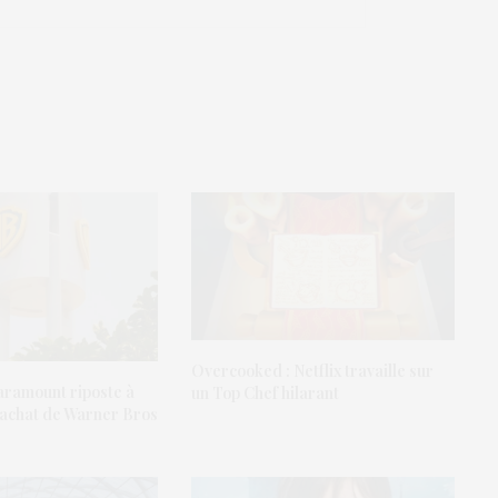
Overcooked : Netflix travaille sur
aramount riposte à
un Top Chef hilarant
 rachat de Warner Bros