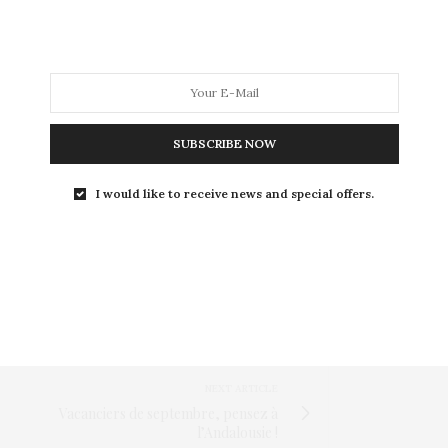
codes exploités font appel à la nostalgie
aison promet d’être différente des
eaucoup plus gore, ce qui est cool. »
, a confié
vous n’aimez pas les trucs gores… regardez-la
 cœurs fragiles ! »
a prévenu le jeune
SUBSCRIBE NOW
I would like to receive news and special offers.
er des places
, la saison 3 tant attendue
e 4 juillet. Parce que le marathon est aussi
pizza et des sodas !
,
SCIENCE FICTION
,
SÉRIE
,
SORTIE
,
STRANGER THINGS
NEXT ARTICLE
Vacanciers de septembre, pensez à
l’Andalousie !