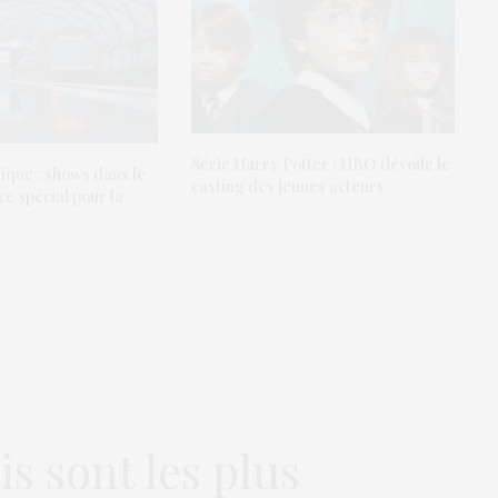
Série Harry Potter : HBO dévoile le
ique : shows dans le
casting des jeunes acteurs
ce spécial pour la
is sont les plus