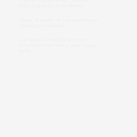
Forêt de Fontainebleau : l’incendie
laisse un paysage de désolation
Plages : le maillot de bain menstruel se
fait une place au soleil
« No kids » : la CNCDH alerte sur
l’interdiction des enfants dans l’espace
public