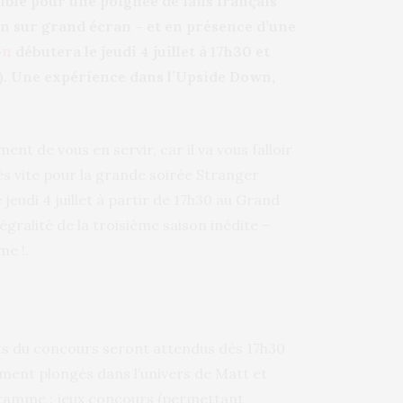
ossible pour une poignée de fans français
son sur grand écran – et en présence d’une
on
débutera le jeudi 4 juillet à 17h30 et
!). Une expérience dans l’Upside Down,
ent de vous en servir, car il va vous falloir
ès vite pour la grande soirée Stranger
 jeudi 4 juillet à partir de 17h30 au Grand
égralité de la troisième saison inédite –
me !.
nts du concours seront attendus dès 17h30
ement plongés dans l’univers de Matt et
ogramme : jeux concours (permettant