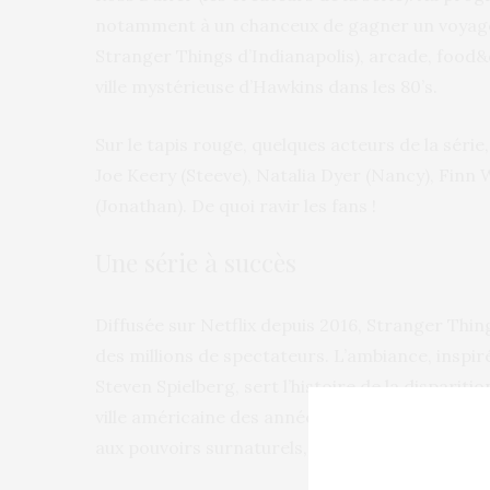
notamment à un chanceux de gagner un voyage
Stranger Things d’Indianapolis), arcade, food&d
ville mystérieuse d’Hawkins dans les 80’s.
Sur le tapis rouge, quelques acteurs de la séri
Joe Keery (Steeve), Natalia Dyer (Nancy), Finn 
(Jonathan). De quoi ravir les fans !
Une série à succès
Diffusée sur Netflix depuis 2016, Stranger Thin
des millions de spectateurs. L’ambiance, inspi
Steven Spielberg, sert l’histoire de la disparit
ville américaine des années 80. Sa famille et se
aux pouvoirs surnaturels, font très vite face