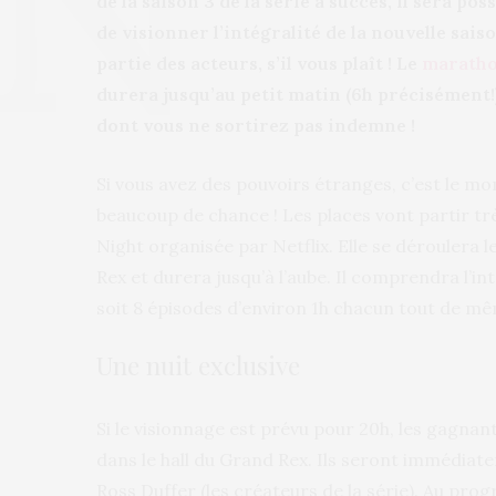
de la saison 3 de la série à succès, il sera p
de visionner l’intégralité de la nouvelle sai
partie des acteurs, s’il vous plaît !
Le
marath
durera jusqu’au petit matin (6h précisément
dont vous ne sortirez pas indemne !
Si vous avez des pouvoirs étranges, c’est le mom
beaucoup de chance ! Les places vont partir tr
Night organisée par Netflix. Elle se déroulera le
Rex et durera jusqu’à l’aube. Il comprendra l’int
soit 8 épisodes d’environ 1h chacun tout de mê
Une nuit exclusive
Si le visionnage est prévu pour 20h, les gagna
dans le hall du Grand Rex. Ils seront immédiat
Ross Duffer (les créateurs de la série). Au pr