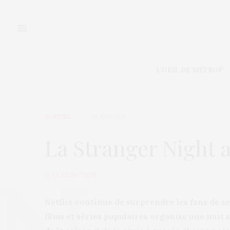
L’OEIL DE MÉTROP’
SORTIES
19 JUIN 2019
La Stranger Night 
by
LA RÉDACTION
Netflix continue de surprendre les fans de s
films et séries populaires organise une nuit 