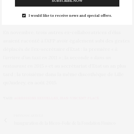
SUBSCRIBE NOW
concernant une troisième plaignante seraient eux
I would like to receive news and special offers.
prescrits, selon la source proche du dossier.
En novembre, trois autres ex-collaboratrices d’élus
avaient raconté à l’AFP avoir également subi des gestes
déplacés de l’ex-secrétaire d’Etat : la première
« à
l’arrière d’un taxi en 2011 »
; la seconde
« dans un
restaurant en 2015 »
et au secrétariat d’Etat un an plus
tard ; la troisième dans la même discothèque de Lille
qu’Audrey, en août 2015.
TAGS:
AGRESSIONS SEXUELLES
,
JEAN-VINCENT PLACÉ
PREVIOUS ARTICLE
Inauguration de la Micro-Folie de la Fondation Fiminco