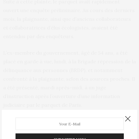
Suite à cette plainte, le parquet avait rapidement
ouvert une enquête préliminaire. Au cours des derniers
mois, la plaignante, ainsi que d’anciens collaborateurs
et collaboratrices d’élus écologistes, avaient été
entendus par des enquêteurs.
L’ex-membre du gouvernement, âgé de 54 ans, a été
placé en garde à vue, lundi, à la Brigade répression de la
délinquance aux personnes (BRDP), et notamment
confronté à la plaignante, selon des sources proches. Il
a été présenté, mardi après-midi, à un juge
d’instruction après l’ouverture d’une information
judiciaire par le parquet de Paris.
Jean-Vincent Placé a été placé sous contrôle judiciaire,
avec interdiction d’entrer en contact avec les
plaignantes et cautionnement de 20 000 euros, les faits