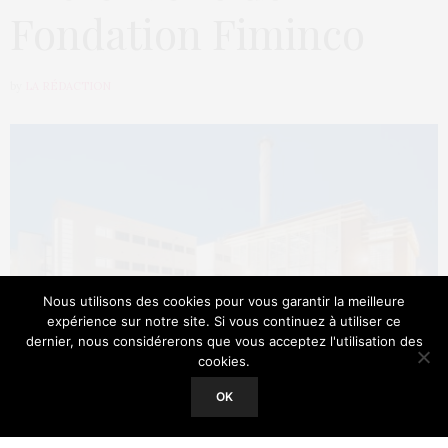
Fondation Fiminco
by
LA RÉDACTION
Nous utilisons des cookies pour vous garantir la meilleure
expérience sur notre site. Si vous continuez à utiliser ce
dernier, nous considérerons que vous acceptez l'utilisation des
cookies.
Our site uses cookies. Learn more about our use of cookies:
Cookie
Policy
centre d’art contemporain Komunuma par la Fondation Fiminco
OK
ACCEPT
La Fondation Fiminco, installée à Romainville