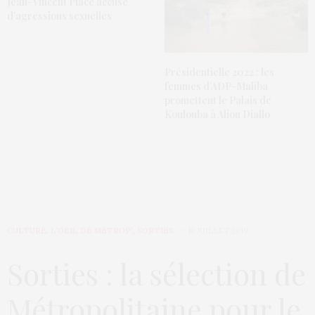
Jean-Vincent Placé accusé
d’agressions sexuelles
Présidentielle 2022 : les
femmes d’ADP-Maliba
promettent le Palais de
Koulouba à Aliou Diallo
CULTURE
,
L’OEIL DE MÉTROP’
,
SORTIES
12 JUILLET 2019
Sorties : la sélection de
Métropolitaine pour le