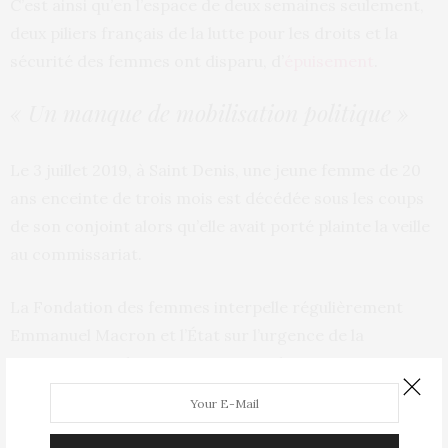
C’est ainsi qu’en l’espace de deux semaines seulement,
deux piliers français de la lutte pour les droits et la
sécurité des femmes ont disparu, d’
épuisement
.
« Un manque de mobilisation politique »
Le 3 juillet 2019, à Saint Denis, une jeune femme de 20
ans enceinte de trois mois est décédée sous les coups
de son conjoint alors qu’elle avait porté plainte la veille
au commissariat.
La Fondation des femmes interpelle régulièrement
Emmanuel Macron et l’État sur l’urgence de la
situation. Mais les moyens mis en place, notamment
financiers, ne sont pas suffisants, selon cette
association. En 2018, 79 millions d’euros ont été
débloqués alors que 506 millions avaient été réclamés