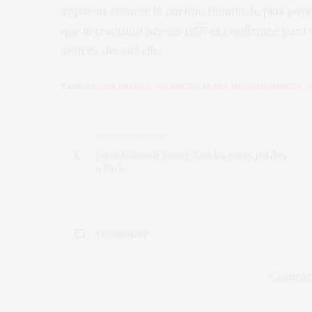
apparaît comme le parfum féminin le plus popu
que la tradition née en 1957 et confirmée par l
années devant elle.
TAGS:
ARIANA GRANDE
,
GIVENCHY
,
LVMH
,
MEGHAN MARKLE
,
O
PREVIOUS ARTICLE
Interdiction de fumer dans les parcs publics
à Paris
1 COMMENT
Commen