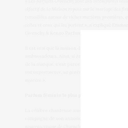
«
Les parfums Givenchy sont des intemporels résult
olfactif de la Maison repose sur le mariage des fleu
travaillées autour de riches matières premières, qu
celles et ceux qui les portent
», a expliqué Emman
Givenchy & Kenzo Parfums (LVMH).
Il est vrai que la maison de luxe accorde la pl
ambassadeurs. Ainsi, si Ariane Grande a récem
de la marque, c’est parce qu’elle «
incarne natur
son impertinence, sa générosité et son esprit éclai
mystère
».
Parfum féminin le plus populaire
La célèbre chanteuse américaine, qui a rendu
campagne de son annonce, n’a pas dissimulée s
nouveau visage de Givenchy. C’est une maison que