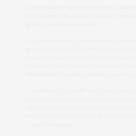
C’est le parfum le plus populaire en France en 
1957, lorsque celle qui l’avait inspiré, l’inou
garder pour elle toute seule.
« Je vous l’interdis », s’est exclamée la pétill
proposition d’Hubert de Givenchy. Nous sommes 
demander l’autorisation de la star américaine
Royaume-Uni la fragrance qu’il lui a créée. Non
elle deviendra l’une des premières égéries de 
L’anecdote a été rappelée par
Cosmétiquemag
,
de parfum de l’année à la mythique fragrance 
équilibre entre des valeurs historiques et modernes
vente des nouveautés féminines de l’année 2018 e
souligne le magazine.