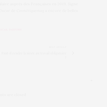
laire auprès des Françaises en 2019. Signe
’Oscar de
Cosmétiquemag
a encore de belles
SCAR
,
PARFUMS
NEXT ARTICLE
Faut-il rendre la sieste au travail obligatoire
?
ts are closed