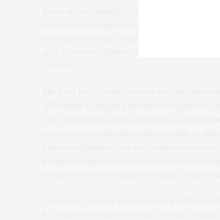
partie de cette famille est un tel honneur
», a décl
vêtements, ainsi que la confiance et la joie qu’il
intemporels et beaux, mais je suis fière de travail
gens se sentent célébrés pour ce qu’ils sont, ce qu’
d’exister
».
Elle n’est pas la seule à avouer son attachemen
d’Elizabeth II, Meghan Markle a fait appel à sa m
une robe bleue marine à épaulettes confectionn
assorti et une paire de boucles d’oreille en dia
princesse Eugénie, lors des commémorations d
propre mariage, la duchesse de Sussex ne man
tenue de la célèbre maison de haute couture fr
Et les stars ne sont pas les seules à plébiscite
le comparateur de prix Idealo, rendue publique j