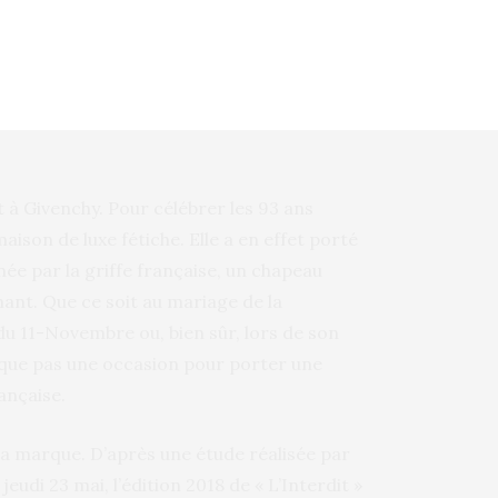
aré la star. Et d’ajouter : «
J’aime les
s procurent. Non seulement ces vêtements sont
ler avec une maison qui fait en sorte que les
ils veulent être, sans avoir besoin de s’excuser
t à Givenchy. Pour célébrer les 93 ans
aison de luxe fétiche. Elle a en effet porté
ée par la griffe française, un chapeau
mant. Que ce soit au mariage de la
u 11-Novembre ou, bien sûr, lors de son
que pas une occasion pour porter une
ançaise.
r la marque. D’après une étude réalisée par
eudi 23 mai, l’édition 2018 de « L’Interdit »