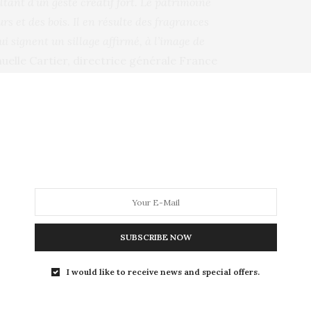
ant d’un geste créatif fort. Le patrimoine
rs et des bois. Il en résulte des fragrances
i signent un sillage affirmé, à l’image de
uelle Cartier, directrice générale France
us grande importance au choix de ses
ment été choisie comme la nouvelle égérie
ellement l’esprit de la femme Givenchy avec
ré ; le tout dissimulé par une touche de
SUBSCRIBE NOW
 hommage à Audrey Hepburn dans la
I would like to receive news and special offers.
a joie. «
Je suis tellement fière d’être le
 j’admire depuis toujours et faire maintenant