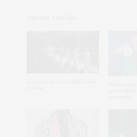
You May Also Like
Le secteur du luxe se mobilise pour
LVMH, Schneid
l’Ukraine
encore Philips
responsable