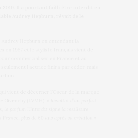
2019. Il a pourtant failli être interdit en
bliable Audrey Hepburn, rêvait de le
ante Audrey Hepburn en entendant la
en 1957 et le styliste français vient de
 pour commercialiser en France et au
 seulement l’actrice finira par céder, mais
parfum.
 qui vient de décerner l’Oscar de la marque
de Givenchy (LVMH). «
Résultat d’un parfait
, le parfum L’Interdit signe la meilleure
n France, plus de 60 ans après sa création
»,