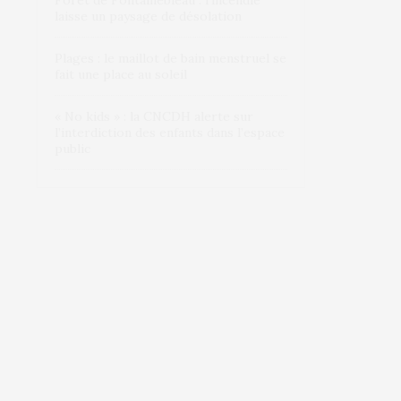
Forêt de Fontainebleau : l’incendie
laisse un paysage de désolation
Plages : le maillot de bain menstruel se
fait une place au soleil
« No kids » : la CNCDH alerte sur
l’interdiction des enfants dans l’espace
public