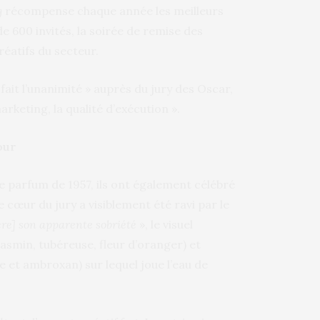
g
récompense chaque année les meilleurs
e 600 invités, la soirée de remise des
réatifs du secteur.
fait l’unanimité » auprès du jury des Oscar,
keting, la qualité d’exécution ».
our
 le parfum de 1957, ils ont également célébré
 cœur du jury a visiblement été ravi par le
ère] son apparente sobriété
», le visuel
(jasmin, tubéreuse, fleur d’oranger) et
le et ambroxan) sur lequel joue l’eau de