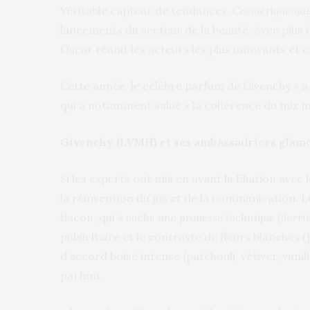
Véritable capteur de tendances,
Cosmétiquema
lancements du secteur de la beauté. Avec plus d
Oscar réunit les acteurs les plus innovants et c
Cette année, le célèbre parfum de Givenchy « a 
qui a notamment salué « la cohérence du mix mar
Givenchy (LVMH) et ses ambassadrices glam
Si les experts ont mis en avant la filiation avec
la réinvention du jus et de la communication. Le
flacon, qui «
cache une prouesse technique [derri
publicitaire et le contraste de fleurs blanches 
d’accord boisé intense (patchouli, vétiver, vanil
parfum.