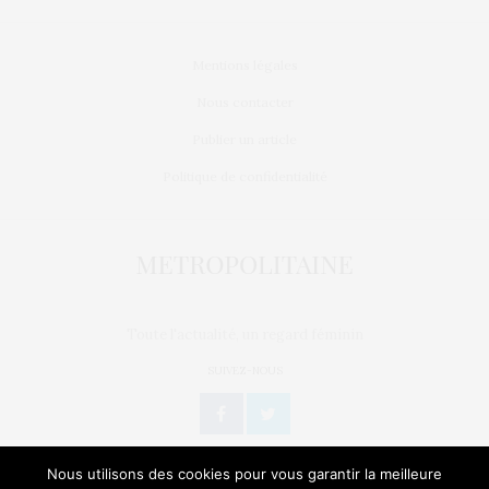
Mentions légales
Nous contacter
Publier un article
Politique de confidentialité
Toute l'actualité, un regard féminin
SUIVEZ-NOUS
Nous utilisons des cookies pour vous garantir la meilleure