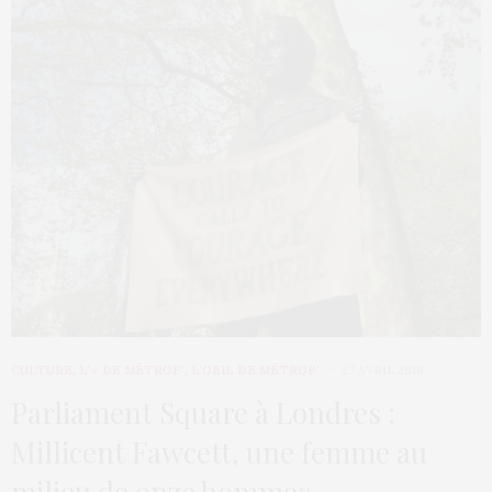
CULTURE
,
L'♂ DE MÉTROP'
,
L’OEIL DE MÉTROP’
27 AVRIL 2018
Parliament Square à Londres :
Millicent Fawcett, une femme au
milieu de onze hommes