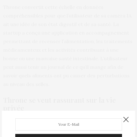
Throne convertit cette échelle en données
compréhensibles pour que l’utilisateur de sa caméra IA
ait une idée de son état digestif et de sa santé. La
startup a conçu une application en accompagnement
permettant de recenser l’alimentation, les traitements
médicamenteux et les activités contribuant à une
bonne ou une mauvaise santé intestinale. L’utilisateur
peut aussi tenir un journal de ce qu’il mange afin de
savoir quels aliments ont pu causer des perturbations
au niveau des selles.
Throne se veut rassurant sur la vie
privée
Throne traque en particulier l’évolution de maladies
intestinales chroniques comme la maladie de Crohn, le