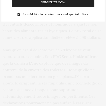
SUBSCRIBE NOW
syndrome de l’intestin irritable et la rectocolite
hémorragique. En proposant sa solution, la jeune
I would like to receive news and special offers.
pousse fondée en 2018 dit vouloir nous alerter sur
d’éventuels déséquilibres et nous aider à ajuster nos
habitudes alimentaires et hydriques. Le prix total de sa
caméra et de l’application dédiée s’élève à 499 dollars.
Mais qu’en est-il de la vie privée ? Throne se veut
rassurant sur ce point. Son PDG Scott Hinkle affirme
que la caméra IA ne capture que des images du
contenu de la cuvette des toilettes. Donc qu’elle ne
prend pas nos derrières en gros plans…D’ailleurs,
ajoute le dirigeant, la startup utilise une technologie de
reconnaissance d’images pour supprimer
automatiquement toute image non pertinente. Ces
déclarations pourraient ne pas suffire à rassurer.