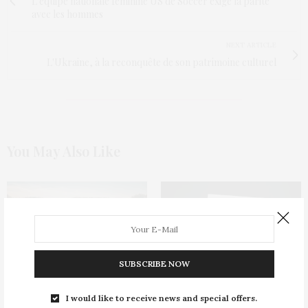
L'équipe nationale féminine US de Soccer exige la parité
avec les hommes
NEXT ARTICLE
L'Ukraine, à la reconquête de son patrimoine culturel
You May Also Like
SUBSCRIBE NOW
Le château de Versailles et
#MeToo : les députés donnent
Snapchat vous invitent à
I would like to receive news and special offers.
des pistes pour stopper les
danser au rythme de la cour