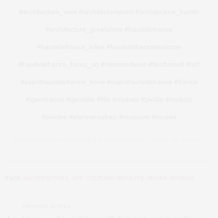
#architecture_view #architectureporn #architecture_hunter
#architecture_greatshots #hautsdefrance
#hautsdefrance_inlive #hautsdefrancetourisme
#hautsdefrance_focus_on #monnordenor #fierdunord #hdf
#esprithautsdefrance_inlive #esprithautsdefrance #france
#igersfrance #igerslille #lille #roubaix #piclille #roubaix
#piscine #piscineroubaix #museum #musee
Une publication partagée par
Photographes Hauts-De-France
(@ph
TAGS:
ARCHITECTURE
,
ART
,
CULTURE
,
INSOLITE
,
MUSÉE
,
ROUBAIX
PREVIOUS ARTICLE