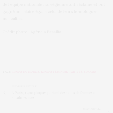
de l’équipe nationale norvégienne ont réclamé et ont
gagné un salaire égal à celui de leurs homologues
masculins.
Crédit photo : Agência Brasília
TAGS:
COUPE DU MONDE
,
ÉQUIPE FÉMININE
,
PARTITÉ
,
SOCCER
PREVIOUS ARTICLE
A Paris, 1 400 plaques portant des noms de femmes ont
envahi les rues
NEXT ARTICLE