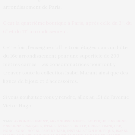
arrondissement de Paris.
e
C’est la quatrième boutique à Paris, après celle du 3
, du
e
e
6
et du 11
arrondissement
.
Cette fois, l’enseigne s’offre trois étages dans un hôtel
du 16e arrondissement pour une superficie de 200
mètres carrés. Les consommatrices pourront y
trouver toute la collection Isabel Marant ainsi que des
lignes de bijoux et d’accessoires.
Si vous souhaitez vous y rendre, allez au 151 de l’avenue
Victor Hugo.
TAGS:
ARRONDISSEMENT
,
ARRONDISSEMENTS
,
BOUTIQUE
,
ENSEIGNE
,
ENSEIGNE FRANÇAISE
,
ÉTAGE
,
ÉTAGES
,
GRIFFE
,
GRIFFE FRANÇAISE
,
HONG-KONG
,
HÔTEL PARTICULIER
,
INSTALLATION BOUTIQUE
,
ISABEL
,