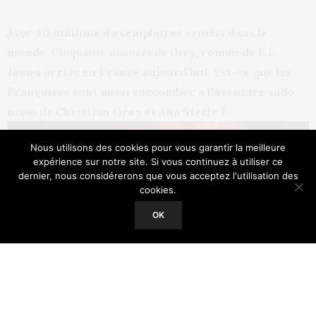
Avec 40 millions d’exemplaires vendus dans le
monde,
Cinquante nuances de Grey
, roman de E.L.
James arrive en France aujourd’hui. Est-ce que les
Françaises vont aussi succomber à l’aventure sado
maso de Christian Grey et Ana Steele ?
Nous utilisons des cookies pour vous garantir la meilleure
expérience sur notre site. Si vous continuez à utiliser ce
dernier, nous considérerons que vous acceptez l'utilisation des
cookies.
Our site uses cookies. Learn more about our use of cookies:
Cookie
Policy
OK
ACCEPT