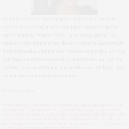
Difficile à croire mais la plus célèbre des stars de
réalité
is expecting a baby
. Quelques minutes après
que le rappeur Kanye West – son compagnon- l’a
annoncé lui-même à l’un de ses concerts, la nouvelle
s’est répandue comme une traînée de poudre. Le clan
Kardashian s’est empressé de manifester sa joie via
twitter. Kim a confirmé la nouvelle sur son blog. Elle
en serait à sa douzième semaine.
En savoir plus.
TAGS:
ANNONCE
,
ATTENDRE UN ENFANT
,
CÉLÈBRE
,
CÉLÉBRITÉ
,
CLAN
KARDASHIAN
,
COMPTE TWITTER
,
ESCLANDRE
,
FAMILLE KARDASHIAN
,
GESTATION
,
GROSSESSE
,
KANYE WEST
,
KARDASHIAN
,
KEEPING UP WITH
THE KARDASHIAN
,
KIM
,
KIM ENCEINTE
,
KIM KARDASHIAN
,
LA FAMILLE
KARDASHIAN
,
PETIT-AMI
,
RAPPEUR
,
RENOMMÉE
,
RÉPUTATION
,
STAR DE
LA TÉLÉRÉALITÉ
,
TÉLÉRÉALITÉ
,
TWITTER