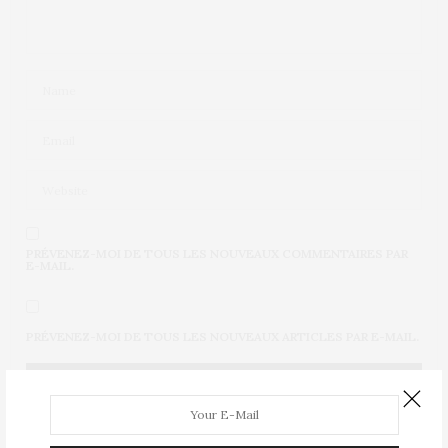
PRÉVENEZ-MOI DE TOUS LES NOUVEAUX COMMENTAIRES PAR
E-MAIL.
PRÉVENEZ-MOI DE TOUS LES NOUVEAUX ARTICLES PAR E-MAIL.
Ce site utilise Akismet pour réduire les indésirables.
En