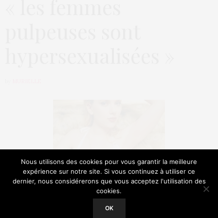
« les femmes
pulpeuses sont
hypersexualisées »
by
MURIELLE
Nous utilisons des cookies pour vous garantir la meilleure
expérience sur notre site. Si vous continuez à utiliser ce
En couverture du magazine Marie Claire UK pour
dernier, nous considérerons que vous acceptez l'utilisation des
l’édition de février 2013, Scarlett Johansson est
cookies.
Our site uses cookies. Learn more about our use of cookies:
Cookie
Policy
revenue sur ses rondeurs et la manière dont elle est
OK
perçue lorsqu’elle foule les tapis rouges de grands
ACCEPT