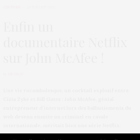
CULTURE
29 JUILLET 2022
Enfin un
documentaire Netflix
sur John McAfee !
by
METROP
Une vie rocambolesque, un cocktail explosif entre
Cizia Zyke et Bill Gates : John McAfee, génial
entrepreneur d’internet lors des balbutiements du
web devenu ensuite un criminel en cavale
internationale, méritait bien une série Netflix.