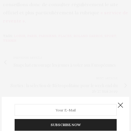
conseillons donc de consulter régulièrement le site
officiel et plus particulièrement la rubrique
« service de
revente »
.
TAGS:
LOISIR
,
PARIS
,
PARISIENS
,
PLACES
,
ROLAND GARROS
,
SPORT
,
TENNIS
PREVIOUS ARTICLE
Snapchat encourage les jeunes à voter aux Européennes
NEXT ARTICLE
Sorties : la sélection de Métropolitaine pour le week end du
26/27 mai 2019
1 COMMENT
SUBSCRIBE NOW