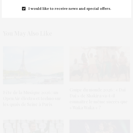
Comments are closed
I would like to receive news and special offers.
You May Also Like
Coupe du monde 2026 : « Dai
Fête de la Musique 2026 : un
Dai » de Shakira va-t-il
Open Air électro et techno sur
connaître le même succès que
les quais de Seine à Paris
« Waka Waka » ?