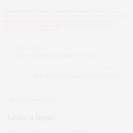
TAGS:
ANCIENNE PREMIÈRE DAME
,
BRUNI-SARKOZY
,
CARLA
,
CARLA
BRUNI
,
CARLA BRUNI NOUVEL ALBUM
,
CHANSON
,
CHANTEUSE
,
CULTURE
,
ELYSÉE
,
FRANCE
,
MONDE MUSICAL
,
MUSIQUE
,
NICOLAS SARKOZY
,
NOUVEL ALBUM
,
PREMIÈRE DAME
,
QUATRIÈME ALBUM
,
RETOUR
,
TÉLÉVISION
,
VIE PRÉSÉDENTE
PREVIOUS ARTICLE
Lecture : conseils de spécialistes sur l’érection
NEXT ARTICLE
Sexe : plus de plaisir quand on est silencieuse ?
NO COMMENTS YET
Leave a Reply
Your email address will not be published.