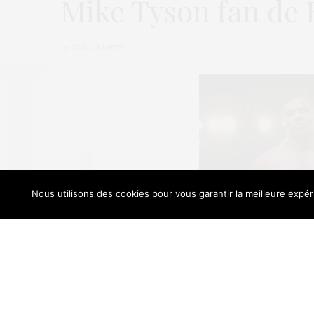
Mike Tyson fan de Bi
by
GUILLEMETS
Nous utilisons des cookies pour vous garantir la meilleure expéri
Our sit
Le légendaire boxeur Mike Tyson a annoncé 
« danser et chanter dans des comédies musical