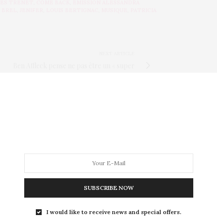
ES TRENET
,
COME BACK
,
ÉMISSION ALESSANDRA
 BREL
,
JENIFER
,
LOUIS BERTIGNAC
,
MUSIQUE
,
PATRICIA
NEXT ARTICLE
Ben Affleck pense ne pas être un « super
papa »
SUBSCRIBE NOW
I would like to receive news and special offers.