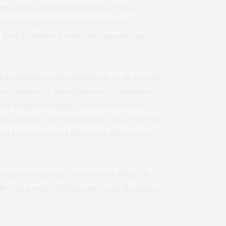
u sur la scène de l’Olympia à Paris.
pour interpréter un titre du riche
s Brel à Charles Trenet en passant par
. Les invités seront nombreux et de renom:
, Jenifer et bien d’autres. « L’émission
, de temps en temps, une intervention,
u, et moi, je rentre dans le jeu, je ne fais
on française est à l’honneur dans cette
r de la chanteuse. Son nouvel album, le
mbre du groupe Téléphone, Louis Bertignac,