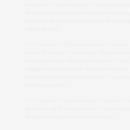
chanson de Charles Aznavour, l’émission aura lie
Plusieurs générations de chanteurs défileront 
répertoire de la chanson française, de Jacque
Gilbert Bécaud.
C’est Alessandra Sublet qui animera l’émission
Garou, BB Brunes, Patricia Kaas, Thomas Dutronc
est présentée par Alessandra Sublet et je ferai
explique Charles Aznavour. Alessandra mène le je
pas cette émission pour me valoriser. La chans
émission, pas moi. »
Cette apparition pourrait signer le grand retou
quatrième, qu’elle a préparé avec l’ancien me
devrait sortir avant la fin de cette année.