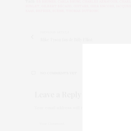
TAGS:
BB BRUNES
,
CARLA BRUNI
,
CHARLES AZNAVOUR
,
CHARL
SUBLET
,
GILBERT BÉCAUD
,
GUITARE
,
HIER ENCORE
,
JACQUES
KAAS
,
REPRISE
,
SCÈNE
,
THOMAS DUTRONC
PREVIOUS ARTICLE
Mike Tyson fan de Billy Elliot
NO COMMENTS YET
Leave a Reply
Your email address will not be published.