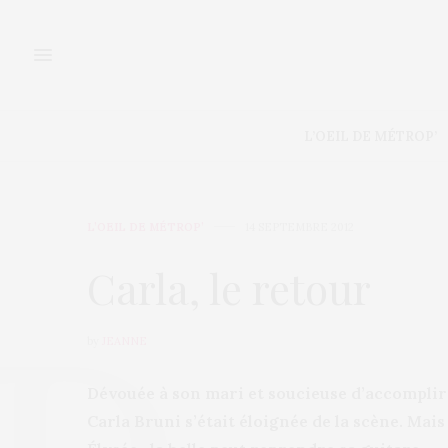
L’OEIL DE MÉTROP’
L’OEIL DE MÉTROP’
14 SEPTEMBRE 2012
Carla, le retour
by
JEANNE
Dévouée à son mari et soucieuse d’accomplir
Carla Bruni s’était éloignée de la scène. Mai