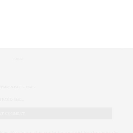
AIRES PAR E-MAIL.
PAR E-MAIL.
ables.
En savoir plus sur la façon dont les données de