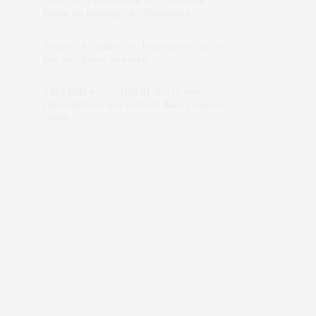
Forêt de Fontainebleau : l’incendie
laisse un paysage de désolation
Plages : le maillot de bain menstruel se
fait une place au soleil
« No kids » : la CNCDH alerte sur
l’interdiction des enfants dans l’espace
public