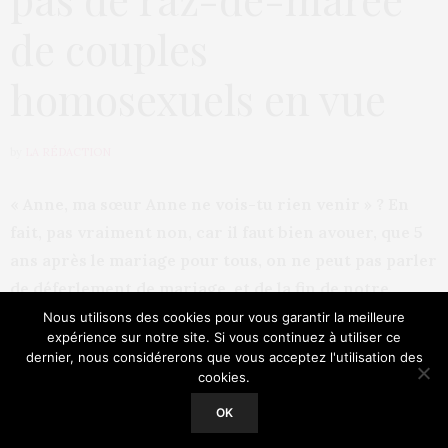
de couples
homosexuels en vue
by
LA RÉDACTION
« Anne, ma sœur Anne ne vois-tu rien venir » ? En
fait, pas vraiment non, car il faut bien avouer, que 5
ans après le mariage pour tous, on ne peut pas parler
de déferlement de mariage, et de la fin de notre
monde sociologique. Bien d’autres écueils et d’autres
Nous utilisons des cookies pour vous garantir la meilleure
expérience sur notre site. Si vous continuez à utiliser ce
dangers sont apparus, et les déclarations
dernier, nous considérerons que vous acceptez l'utilisation des
tonitruantes et apocalyptiques de certains leaders
cookies.
Our site uses cookies. Learn more about our use of cookies:
Cookie
Policy
politiques, apparaissent maintenant assez ridicules.
OK
Heureusement que celui-ci ne tue pas et n’oublions
ACCEPT