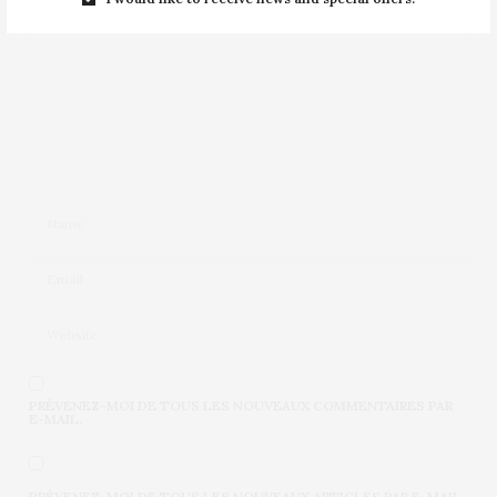
PRÉVENEZ-MOI DE TOUS LES NOUVEAUX COMMENTAIRES PAR
E-MAIL.
PRÉVENEZ-MOI DE TOUS LES NOUVEAUX ARTICLES PAR E-MAIL.