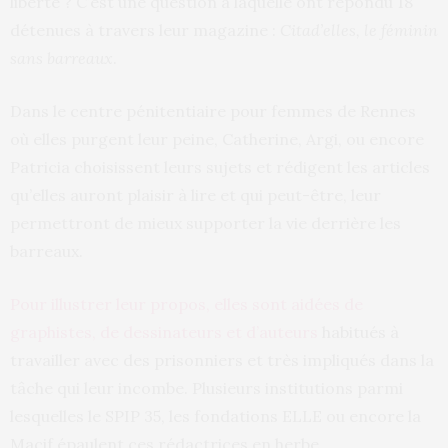
liberté ? C’est une question à laquelle ont répondu 18
détenues à travers leur magazine :
Citad’elles, le féminin
sans barreaux
.
Dans le centre pénitentiaire pour femmes de Rennes
où elles purgent leur peine, Catherine, Argi, ou encore
Patricia choisissent leurs sujets et rédigent les articles
qu’elles auront plaisir à lire et qui peut-être, leur
permettront de mieux supporter la vie derrière les
barreaux.
Pour illustrer leur propos, elles sont aidées de
graphistes, de dessinateurs et d’auteurs
habitués à
travailler avec des prisonniers et très impliqués dans la
tâche qui leur incombe. Plusieurs institutions parmi
lesquelles le SPIP 35, les fondations ELLE ou encore la
Macif épaulent ces rédactrices en herbe.