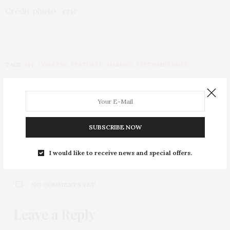
Crédit photo : eric
TAGS:
AFP
,
CORÉENS
,
FEATURED
,
MARIAGE
,
VIETNAMIENNES
PREVIOUS ARTICLE
Les femmes à la tête des journaux télévisés
SUBSCRIBE NOW
NEXT ARTICLE
Cheminée Actuelle et la rénovation énergétique
I would like to receive news and special offers.
NO COMMENTS YET
Leave a Reply