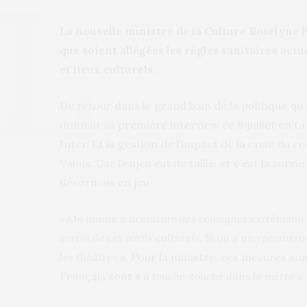
La nouvelle ministre de la Culture Roselyne 
que soient allégées les règles sanitaires act
et lieux culturels.
De retour dans le grand bain de la politique qu’
donnait sa première interview ce 9 juillet en ta
Inter. Et la gestion de l’impact de la crise du 
Valois. Car l’enjeu est de taille, et c’est la surv
désormais en jeu.
«
On donne à la culture des consignes extrêmemen
survie de ces outils culturels. Si on a un spectateu
les théâtres
». Pour la ministre, ces mesures son
Français sont «
à touche-touche dans le métro
».