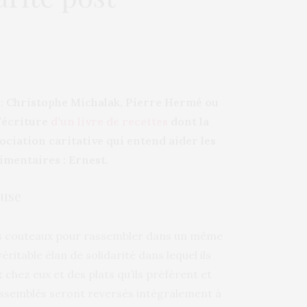
: Christophe Michalak, Pierre Hermé ou
’écriture
d’un livre de recettes
dont la
sociation caritative qui entend aider les
limentaires : Ernest.
ause
eurs couteaux pour rassembler dans un même
ritable élan de solidarité dans lequel ils
 chez eux et des plats qu’ils préfèrent et
rassemblés seront reversés intégralement à