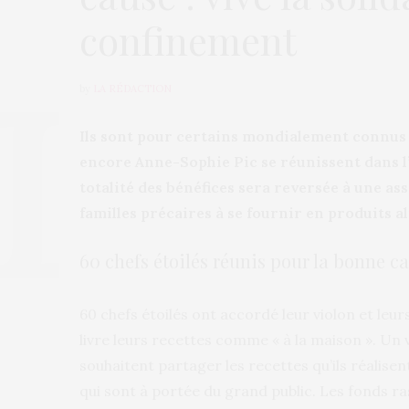
confinement
by
LA RÉDACTION
Ils sont pour certains mondialement connus 
encore Anne-Sophie Pic se réunissent dans l
totalité des bénéfices sera reversée à une as
familles précaires à se fournir en produits a
60 chefs étoilés réunis pour la bonne c
60 chefs étoilés ont accordé leur violon et l
livre leurs recettes comme « à la maison ». Un vé
souhaitent partager les recettes qu’ils réalisent
qui sont à portée du grand public. Les fonds 