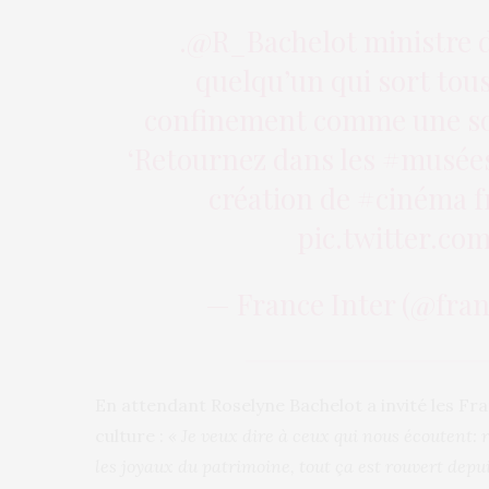
.
@R_Bachelot
ministre de
quelqu’un qui sort tous 
confinement comme une souf
‘Retournez dans les
#musée
création de
#cinéma
f
pic.twitter.co
— France Inter (@fran
En attendant Roselyne Bachelot a invité les Fran
culture :
« Je veux dire à ceux qui nous écoutent: 
les joyaux du patrimoine, tout ça est rouvert dep