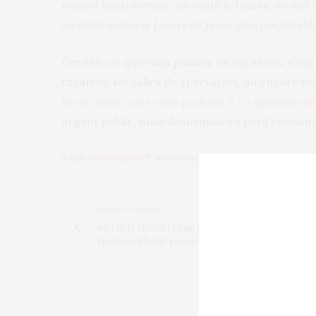
rouvert lundi dernier, j’ai visité le Louvre, on voit
on visite même le Louvre de façon plus confortabl
Cet été, où que vous passiez en vacances, c’es
théâtres, les salles de spectacles, ou encore le
Rodin dont nous vous parlions il y a quelques j
argent public, mais désormais en péril économ
TAGS:
CONFINEMENT
,
ROSELYNE BACHELOT
,
SALLES DE SP
PREVIOUS ARTICLE
60 chefs étoilés réunis pour la bonne cause :
vive la solidarité post confinement