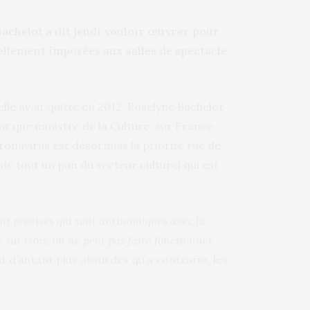
Bachelot a dit jeudi vouloir œuvrer pour
uellement imposées aux salles de spectacle
elle avait quitté en 2012, Roselyne Bachelot
nt que ministre de la Culture, sur France
coronavirus est désormais la priorité rue de
ie de tout un pan du secteur culturel qui est
t précises qui sont antinomiques avec la
r sur trois, on ne peut pas faire fonctionner
t d’autant plus absurdes qu’a contrario, les