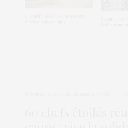
La cuisine, passe-temps préféré
Vacances et dé
des Français confinés
festivals main
BIEN-ÊTRE / SANTÉ
,
L’OEIL DE MÉTROP’
,
STORIES
9 
60 chefs étoilés ré
cause : vive la solid