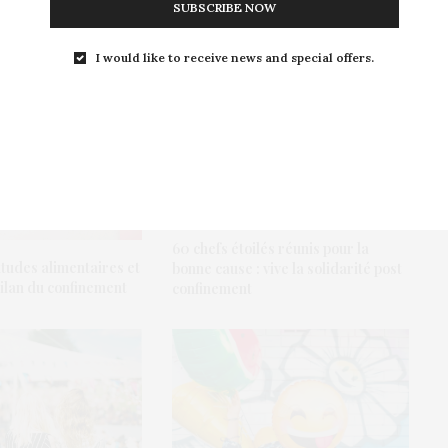
SUBSCRIBE NOW
I would like to receive news and special offers.
60 chefs étoilés réunis pour la
tudes alimentaires et
bonne cause : vive la solidarité post
 bilan du confinement
confinement