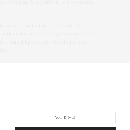
 les techniques de sécurité qui sont respectées,
e
».
t le moment ou jamais de soutenir les
s petits musées.
Mention spéciale au musée
ours
, magnifique lieu qui fonctionne sans
ique.
ECTACLES
NEXT ARTICLE
Un cinéma flottant et écoresponsable made
in Paris Plages