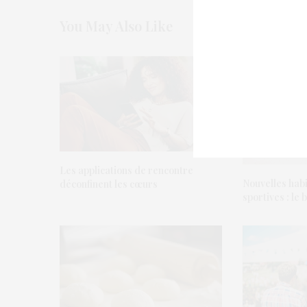
You May Also Like
Les applications de rencontre
Nouvelles habi
déconfinent les cœurs
sportives : le