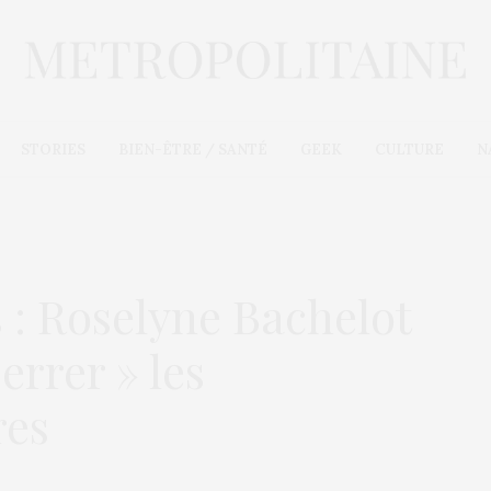
STORIES
BIEN-ÊTRE / SANTÉ
GEEK
CULTURE
N
s : Roselyne Bachelot
errer » les
res