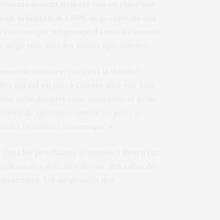
gements avaient déjà été mis en place par
juin, la limitation à 50% de la capacité des
 » (un couple, un groupe d’amis) à s’asseoir
n siège vide avec les autres spectateurs.
uvelle ministre, car c’est la viabilité
es qui est en jeu : «
J’espère aller vite avec
 pour qu’on desserre cette contrainte et qu’on
léments de spectacles comme les parcs à
eindre la viabilité économique.
»
r dans les prochaines semaines ? Rien n’est
u’il serait «
difficile
» de voir des salles de
édiatement. Un allégement des