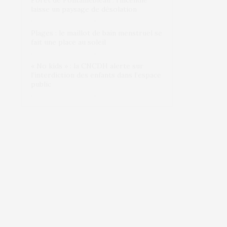
Forêt de Fontainebleau : l’incendie
laisse un paysage de désolation
Plages : le maillot de bain menstruel se
fait une place au soleil
« No kids » : la CNCDH alerte sur
l’interdiction des enfants dans l’espace
public