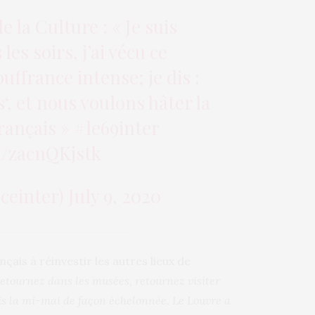
 la Culture : « Je suis
les soirs, j’ai vécu ce
france intense; je dis :
s
‘, et nous voulons hâter la
rançais »
#le69inter
m/zacnQKjstk
ceinter)
July 9, 2020
çais à réinvestir les autres lieux de
retournez dans les musées, retournez visiter
uis la mi-mai de façon échelonnée. Le Louvre a