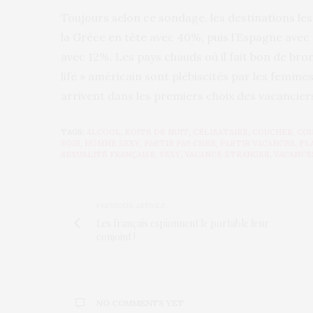
Toujours selon ce sondage, les destinations les
la Grèce en tête avec 40%, puis l’Espagne avec 
avec 12%. Les pays chauds où il fait bon de br
life » américain sont plébiscités par les femmes.
arrivent dans les premiers choix des vacancier
TAGS:
ALCOOL
,
BOITE DE NUIT
,
CÉLIBATAIRE
,
COUCHER
,
CO
SOIR
,
HOMME SEXY
,
PARTIR PAS CHER
,
PARTIR VACANCES
,
PL
SEXUALITÉ FRANÇAISE
,
SEXY
,
VACANCE ÉTRANGER
,
VACANCE
PREVIOUS ARTICLE
Les français espionnent le portable leur
conjoint !
NO COMMENTS YET