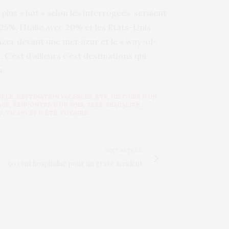
 plus « hot » selon les interrogées seraient
25%, l’Italie avec 20% et les Etats-Unis
onzer devant une mer azur et le « way-of-
 C’est d’ailleurs c’est destinations qui
s.
UPLE
,
DESTINATION VACANCES
,
ÉTÉ
,
HISTOIRE D'UN
AGE
,
RENCONTRE D'UN SOIR
,
SEXE
,
SEXUALITÉ
,
S
,
VACANCES D'ÉTÉ
,
VOYAGER
NEXT ARTICLE
50 cent hospitalisé pour un grave accident