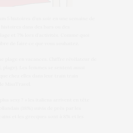
m 5 histoires d’un soir en une semaine de
histoires dans des bars ou des
plage et 7% lors d’activités. Comme quoi
libre de faire ce que vous souhaitez.
ne plage en vacances. Chiffre révélateur de
l, plage). Les femmes se sentent aussi
que chez elles dans leur train train
e MissTravel.
lus sexy ? » les italiens arrivent en tête
llandais (18%) suivis de près par les
cains et les grecques sont à 8% et les