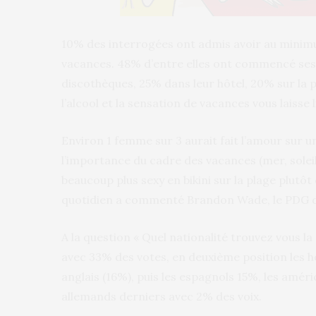
10% des interrogées ont admis avoir au minimu
vacances. 48% d’entre elles ont commencé ses 
discothèques, 25% dans leur hôtel, 20% sur la 
l’alcool et la sensation de vacances vous laisse 
Environ 1 femme sur 3 aurait fait l’amour sur u
l’importance du cadre des vacances (mer, solei
beaucoup plus sexy en bikini sur la plage plutôt 
quotidien a commenté Brandon Wade, le PDG d
A la question « Quel nationalité trouvez vous la p
avec 33% des votes, en deuxième position les ho
anglais (16%), puis les espagnols 15%, les améri
allemands derniers avec 2% des voix.