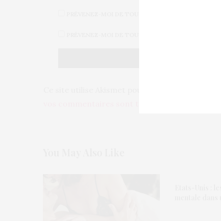
PRÉVENEZ-MOI DE TOUS LES NOUVEAUX COMMENT
PRÉVENEZ-MOI DE TOUS LES NOUVEAUX ARTICLES 
Ce site utilise Akismet pour réduire les indésir
vos commentaires sont traitées
.
You May Also Like
Etats-Unis : l
mentale dans 