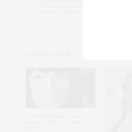
De chanteuse à femme d’affaires : 22 millions
d’euros pour un documentaire sur le
parcours de Rihanna
You May Also Like
Au revoir Jolie Môme : Paris en
deuil après le décès de Juliette
Greco