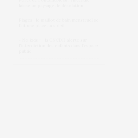
Forêt de Fontainebleau : l’incendie
laisse un paysage de désolation
Plages : le maillot de bain menstruel se
fait une place au soleil
« No kids » : la CNCDH alerte sur
l’interdiction des enfants dans l’espace
public