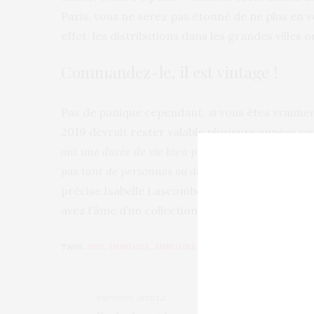
Paris, vous ne serez pas étonné de ne plus en 
effet, les distributions dans les grandes villes
Commandez-le, il est vintage !
Pas de panique cependant, si vous êtes vraiment
2019 devrait rester valable plusieurs années co
ont une durée de vie bien plus longue qu’on ne le p
pas tant de personnes ou de sociétés qui change
précise Isabelle Lascombe, directrice des annu
avez l’âme d’un collectionneur, vous pouvez m
TAGS:
2019
,
ANNUAIRE
,
ANNUAIRE TÉLÉPHONIQUE
,
BOTTIN
,
D
PREVIOUS ARTICLE