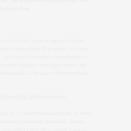
ffet, les derniers exemplaires ont été
ernière fois.
rnet
, le bottin version papier était une
ses années déjà. Et pourtant, il tenait
 La société Solocal (ex-PagesJaunes) a
oncerne l’annuaire des Pages Jaunes qui
ssionnels, ils devraient être distribués
bution déjà interrompue
t par un certain Sébastien Bottin. Au début
emplaires qui étaient distribués chaque
i vous habitez des villes comme Lyon ou