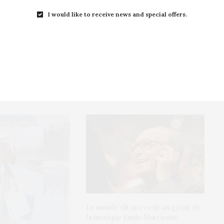
Des résolutions pour 2020 !
I would like to receive news and special offers.
Le monde dit au revoir au géant de
la musique Ennio Morricone