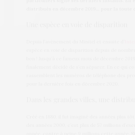
particuliers signe ses derniers instants. En e
distribués en décembre 2019… pour la toute d
Une espèce en voie de disparition
Depuis l’avènement du Minitel et ensuite d’
Inte
espèce en voie de disparition depuis de nombreu
bon ! Jusqu’à ce fameux mois de décembre 2019.
finalement décidé de s’en séparer. En ce qui c
rassemblent les numéros de téléphone des profe
pour la dernière fois en décembre 2020.
Dans les grandes villes, une distri
Créé en 1880, il fut imaginé des années plus tô
des années 2000, c’est plus de 57 millions d’ex
année, contre à peine 9 millions cette année. S