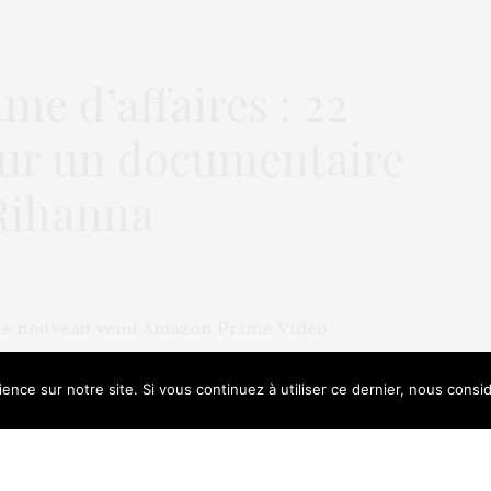
e d’affaires : 22
our un documentaire
 Rihanna
, le nouveau venu Amazon Prime Video
e consacré au parcours et à la carrière de
 Rihanna.
ence sur notre site. Si vous continuez à utiliser ce dernier, nous consi
e uses cookies. Learn more about our use of cookies:
Cookie Policy
euse