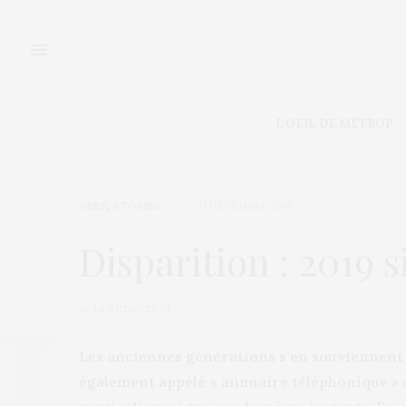
L’OEIL DE MÉTROP’
GEEK
,
STORIES
31 DÉCEMBRE 2019
Disparition : 2019 s
by
LA RÉDACTION
Les anciennes générations s’en souviennent e
également appelé « annuaire téléphonique »