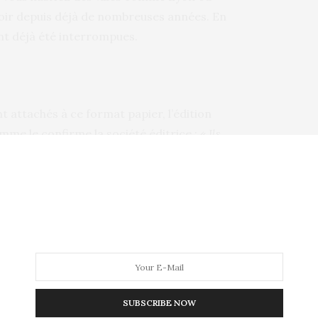
voir depuis déjà de nombreuses années. En
 ont déjà été interrompues.
 attachés à ce format papier, l’édition
mme le confirme la société éditrice : «
Ils
ense, environ quatre ou cinq ans, car il n’y a
nt de numéros de téléphone chaque année
»
aires imprimés chez Solocal. Et si vous
ême le
commander en ligne, il est gratuit
!
ISPARITION
,
PAGES JAUNES
SUBSCRIBE NOW
NEXT ARTICLE