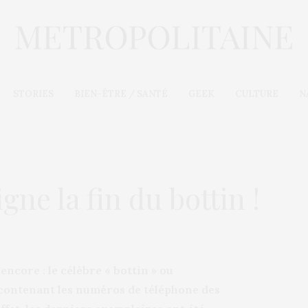
STORIES
BIEN-ÊTRE / SANTÉ
GEEK
CULTURE
N
igne la fin du bottin !
ncore : le célèbre « bottin » ou
 contenant les numéros de téléphone des