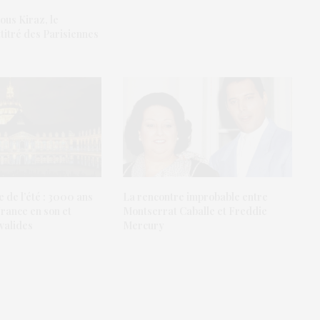
ous Kiraz, le
titré des Parisiennes
 de l’été : 3000 ans
La rencontre improbable entre
France en son et
Montserrat Caballe et Freddie
nvalides
Mercury