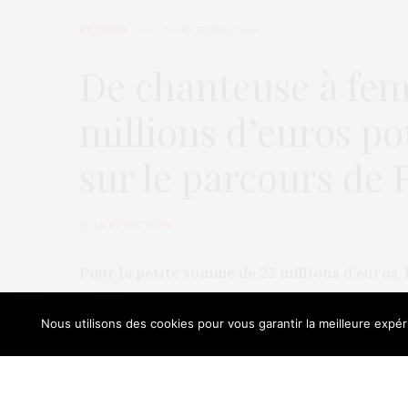
STORIES
31 DÉCEMBRE 2019
De chanteuse à femm
millions d’euros p
sur le parcours de
by
LA RÉDACTION
Pour la petite somme de 22 millions d’euros
vient de s’offrir les droits d’un documentair
la chanteuse la plus riche du monde en 2019 :
Nous utilisons des cookies pour vous garantir la meilleure expéri
Our sit
Rihanna : de moins en moins chant