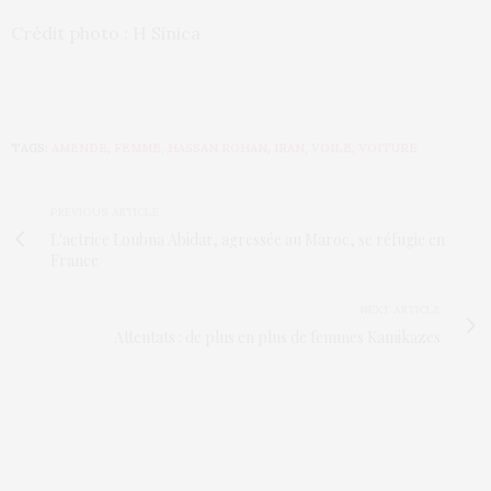
Crédit photo : H Sinica
TAGS:
AMENDE
,
FEMME
,
HASSAN ROHAN
,
IRAN
,
VOILE
,
VOITURE
PREVIOUS ARTICLE
L'actrice Loubna Abidar, agressée au Maroc, se réfugie en
France
NEXT ARTICLE
Attentats : de plus en plus de femmes Kamikazes