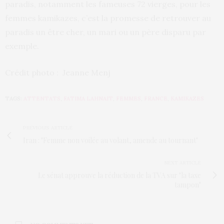
paradis, notamment les fameuses 72 vierges, pour les
femmes kamikazes, c’est la promesse de retrouver au
paradis un être cher, un mari ou un père disparu par
exemple.
Crédit photo : Jeanne Menj
TAGS:
ATTENTATS
,
FATIMA LAHNAIT
,
FEMMES
,
FRANCE
,
KAMIKAZES
PREVIOUS ARTICLE
Iran : "Femme non voilée au volant, amende au tournant"
NEXT ARTICLE
Le sénat approuve la réduction de la TVA sur "la taxe
tampon"