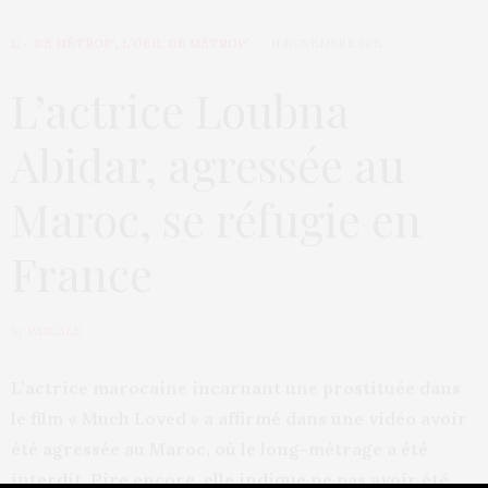
L'♂ DE MÉTROP'
,
L’OEIL DE MÉTROP’
11 NOVEMBRE 2015
L’actrice Loubna
Abidar, agressée au
Maroc, se réfugie en
France
by
PASCALE
L’actrice marocaine incarnant une prostituée dans
le film « Much Loved » a affirmé dans une vidéo avoir
été agressée au Maroc, où le long-métrage a été
interdit. Pire encore, elle indique ne pas avoir été