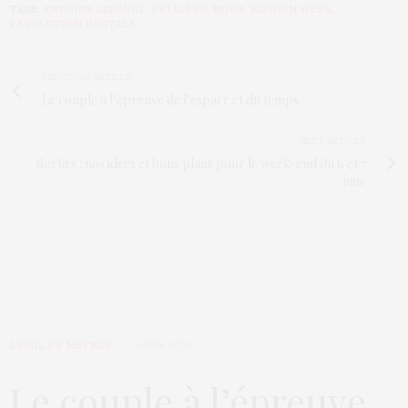
TAGS:
ANTOINE ARNAULT
,
DÉFILÉ DE MODE
,
FASHION WEEK
,
RÉVOLUTION DIGITALE
PREVIOUS ARTICLE
Le couple à l’épreuve de l’espace et du temps
NEXT ARTICLE
Sorties : nos idées et bons plans pour le week-end du 6 et 7
juin
L’OEIL DE MÉTROP’
4 JUIN 2020
Le couple à l’épreuve