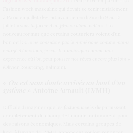
digitaux avec mannequins 3D
? Peut-être en partie… La
Fashion week masculine qui devait se tenir initialement
à Paris en juillet devrait avoir lieu en ligne du 9 au 13
juillet
« sous la forme d’un film ou d’une vidéo
»
. Un
nouveau format que certains couturiers voient d’un
bon oeil : «
Je ne considère pas le numérique comme moins
chargé d’émotions, je vois le numérique comme une
expérience où l’on peut pousser nos rêves encore plus loin
»
(Olivier Rousteing, Balmain).
«
On est sans doute arrivés au bout d’un
système
»
Antoine Arnault (LVMH)
Difficile d’imaginer que les
fashion weeks
disparaissent
complètement du champ de la mode, notamment pour
des raisons économiques. Mais certains groupes de
luxe, à l’image de LVMH, annoncent vouloir renoncer