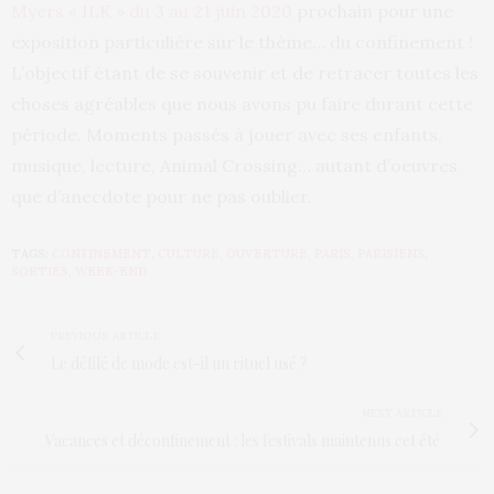
Myers « ILK » du 3 au 21 juin 2020
prochain pour une
exposition particulière sur le thème… du confinement !
L’objectif étant de se souvenir et de retracer toutes les
choses agréables que nous avons pu faire durant cette
période. Moments passés à jouer avec ses enfants,
musique, lecture, Animal Crossing… autant d’oeuvres
que d’anecdote pour ne pas oublier.
TAGS:
CONFINEMENT
,
CULTURE
,
OUVERTURE
,
PARIS
,
PARISIENS
,
SORTIES
,
WEEK-END
PREVIOUS ARTICLE
Le défilé de mode est-il un rituel usé ?
NEXT ARTICLE
Vacances et déconfinement : les festivals maintenus cet été