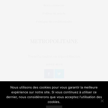
Nous contacter
Publier un article
Politique de confidentialité
Toute l'actualité, un regard féminin
SUIVEZ-NOUS
Nous utilisons des cookies pour vous garantir la meilleure
expérience sur notre site. Si vous continuez à utiliser ce
dernier, nous considérerons que vous acceptez l'utilisation des
L’OEIL DE MÉTROP’
STORIES
BIEN-ÊTRE / SANTÉ
cookies.
Our site uses cookies. Learn more about our use of cookies:
Cookie
Policy
GEEK
CULTURE
NATURE
SORTIES