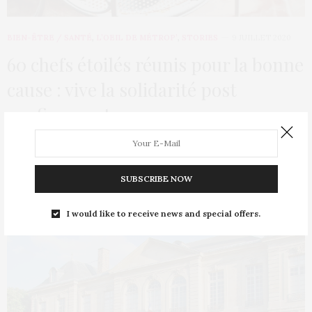
BIEN-ÊTRE / SANTÉ
,
L’OEIL DE MÉTROP’
,
STORIES
9 JUILLET 2020
60 chefs étoilés réunis pour la bonne
cause : vive la solidarité post
confinement
Ils sont pour certains mondialement connus : Christophe
Michalak, Pierre Hermé ou encore Anne-Sophie Pic…
SUBSCRIBE NOW
I would like to receive news and special offers.