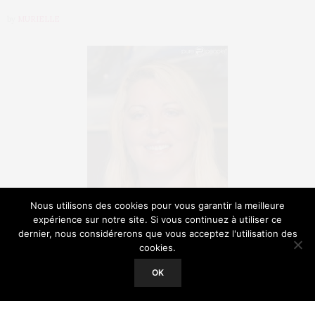
by
MURIELLE
Nous utilisons des cookies pour vous garantir la meilleure
expérience sur notre site. Si vous continuez à utiliser ce
dernier, nous considérerons que vous acceptez l'utilisation des
cookies.
Our site uses cookies. Learn more about our use of cookies:
Cookie
Policy
Il semblerait que l’état de l’ex-lofteuse soit de
OK
ACCEPT
nouveau préoccupant. Loana a été admise à l’unité
psychiatrique de l’hôpital Saint-Anne à Paris. Elle y