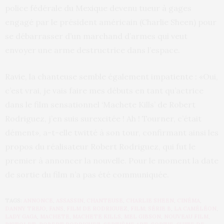
police fédérale du Mexique devenu tueur à gages
engagé par le président américain (Charlie Sheen) pour
se débarrasser d’un marchand d’armes qui veut
envoyer une arme destructrice dans l’espace.
Ravie, la chanteuse semble également impatiente : «Oui,
c’est vrai, je vais faire mes débuts en tant qu’actrice
dans le film sensationnel ‘Machete Kills’ de Robert
Rodriguez, j’en suis surexcitée ! Ah ! Tourner, c’était
dément», a-t-elle twitté à son tour, confirmant ainsi les
propos du réalisateur Robert Rodriguez, qui fut le
premier à annoncer la nouvelle. Pour le moment la date
de sortie du film n’a pas été communiquée.
TAGS:
ANNONCE
,
ASSASSIN
,
CHANTEUSE
,
CHARLIE SHEEN
,
CINÉMA
,
DANNY TREJO
,
FANS
,
FILM DE RODRIGUEZ
,
FILM; SÉRIE B
,
LA CAMÉLÉON
,
LADY GAGA
,
MACHETE
,
MACHETE KILLS
,
MEL GIBSON
,
NOUVEAU FILM
,