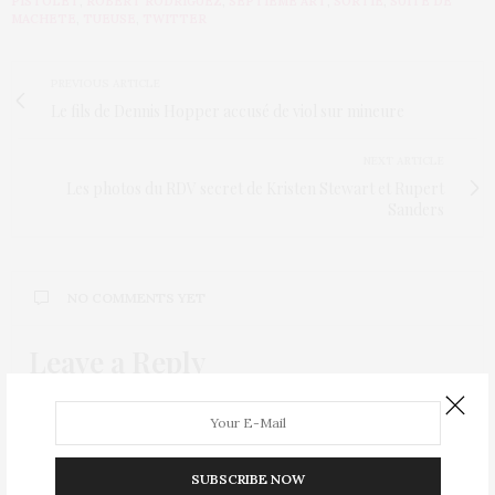
PISTOLET
,
ROBERT RODRIGUEZ
,
SEPTIÈME ART
,
SORTIE
,
SUITE DE
MACHETE
,
TUEUSE
,
TWITTER
PREVIOUS ARTICLE
Le fils de Dennis Hopper accusé de viol sur mineure
NEXT ARTICLE
Les photos du RDV secret de Kristen Stewart et Rupert
Sanders
NO COMMENTS YET
Leave a Reply
Your email address will not be published.
SUBSCRIBE NOW