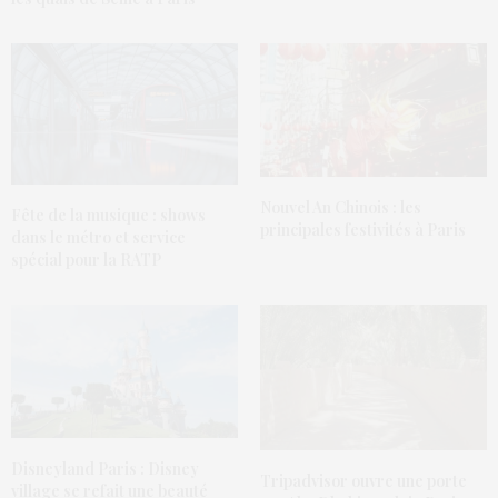
Nouvel An Chinois : les
Fête de la musique : shows
principales festivités à Paris
dans le métro et service
spécial pour la RATP
Disneyland Paris : Disney
Tripadvisor ouvre une porte
village se refait une beauté