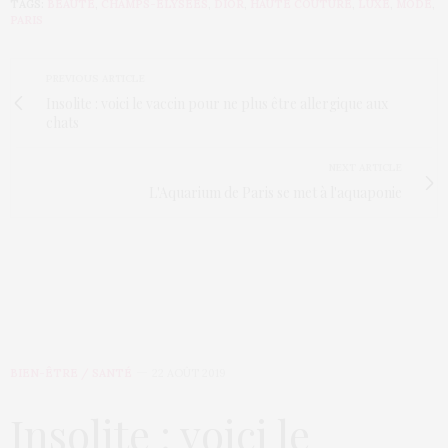
TAGS:
BEAUTÉ
,
CHAMPS-ELYSÉES
,
DIOR
,
HAUTE COUTURE
,
LUXE
,
MODE
,
PARIS
PREVIOUS ARTICLE
Insolite : voici le vaccin pour ne plus être allergique aux
chats
NEXT ARTICLE
L'Aquarium de Paris se met à l'aquaponie
BIEN-ÊTRE / SANTÉ
22 AOÛT 2019
Insolite : voici le