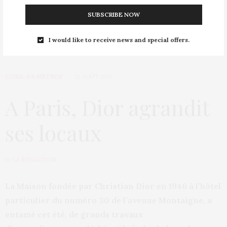
SUBSCRIBE NOW
I would like to receive news and special offers.
L’OEIL DE MÉTROP’
22 AOÛT 2019
A Paris, Dior agrandit
ses locaux
by
LA RÉDACTION
La Maison fondée par Christian Dior en 1946 à l’hôtel
particulier du numéro 30 de l’avenue Montaigne, a
entamé cet été, de grands travaux