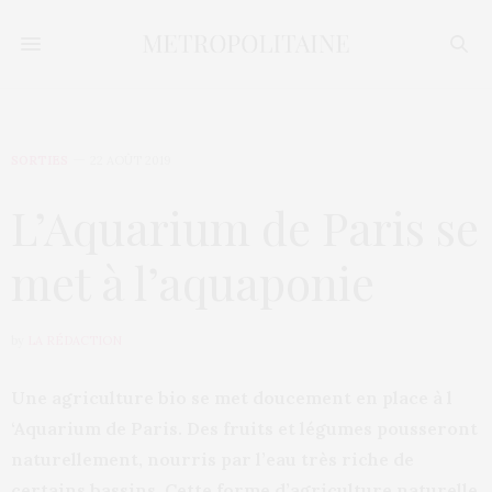
SORTIES
22 AOÛT 2019
L’Aquarium de Paris se
met à l’aquaponie
by
LA RÉDACTION
Une agriculture bio se met doucement en place à l
‘Aquarium de Paris. Des fruits et légumes pousseront
naturellement, nourris par l’eau très riche de
certains bassins. Cette forme d’agriculture naturelle