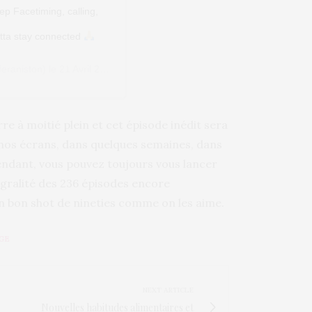
ep Facetiming, calling,
otta stay connected
eraniston) le
21 Avril 2020 à 10 :01 PDT
rre à moitié plein et cet épisode inédit sera
 nos écrans, dans quelques semaines, dans
endant, vous pouvez toujours vous lancer
égralité des 236 épisodes encore
Un bon shot de nineties comme on les aime.
GE
NEXT ARTICLE
Nouvelles habitudes alimentaires et