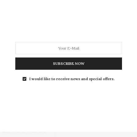
N challenge to help keep
nviting you and five of
ur personal guests in the
SUBSCRIBE NOW
s we reminisce about the
 the whole Friends VIP
I would like to receive news and special offers.
 this brings a little joy,
lenge.com to enter… and
counts. 100% of proceeds
 and #AmericasFoodFund
 Can’t wait to meet and