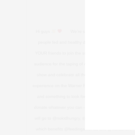
Hi guys
⠀ ⠀ We’re so excited to join the ALL I
people fed and healthy during this time. ⠀ ⠀ We’re i
YOUR friends to join the six of us on Stage 24. Be o
audience for the taping of our @HBOMAX reunion, a
show and celebrate all the fun we had
… and get
experience on the Warner Bros. Studio Tour.⠀ ⠀ We hope
and something to look forward to. Go to AllInChal
donate whatever you can – $10, $25 – every dollar 
will go to @nokidhungry, @mealsonwheelsamerica
which benefits @feedingamerica and @wckitchen. ⠀