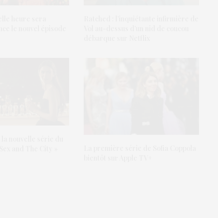
elle heure sera
Ratched : l’inquiétante infirmière de
nce le nouvel épisode
Vol au-dessus d’un nid de coucou
débarque sur Netflix
 la nouvelle série du
La première série de Sofia Coppola
Sex and The City »
bientôt sur Apple TV+