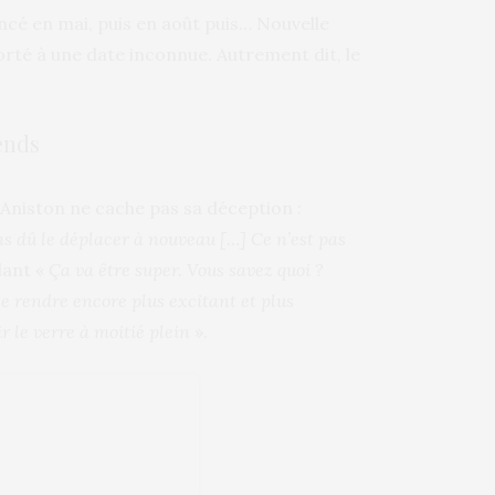
ncé en mai, puis en août puis… Nouvelle
rté à une date inconnue. Autrement dit, le
iends
Aniston ne cache pas sa déception :
ns dû le déplacer à nouveau […] Ce n’est pas
dant «
Ça va être super. Vous savez quoi ?
e rendre encore plus excitant et plus
ir le verre à moitié plein
».