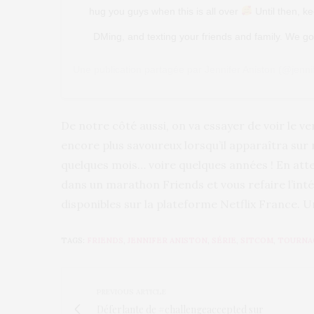
hug you guys when this is all over
Until then, ke
DMing, and texting your friends and family. We g
Une publication partagée par
Jennifer Aniston
(@jennif
De notre côté aussi, on va essayer de voir le ve
encore plus savoureux lorsqu’il apparaîtra sur
quelques mois… voire quelques années ! En att
dans un marathon Friends et vous refaire l’int
disponibles sur la plateforme Netflix France. 
TAGS:
FRIENDS
,
JENNIFER ANISTON
,
SÉRIE
,
SITCOM
,
TOURNA
PREVIOUS ARTICLE
Déferlante de #challengeaccepted sur